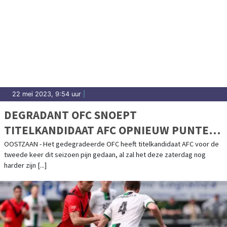
22 mei 2023, 9:54 uur
|
DEGRADANT OFC SNOEPT
TITELKANDIDAAT AFC OPNIEUW PUNTEN
AF
OOSTZAAN - Het gedegradeerde OFC heeft titelkandidaat AFC voor de
tweede keer dit seizoen pijn gedaan, al zal het deze zaterdag nog
harder zijn [...]