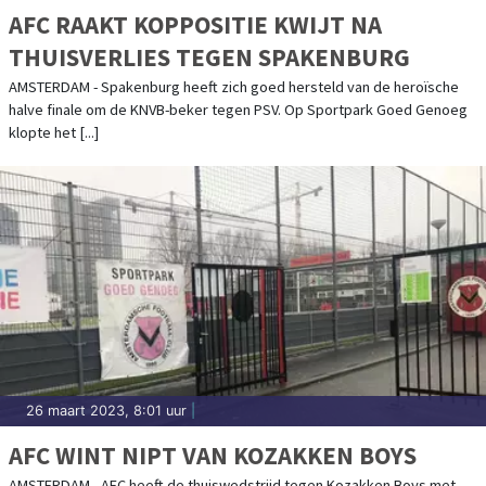
AFC RAAKT KOPPOSITIE KWIJT NA
THUISVERLIES TEGEN SPAKENBURG
AMSTERDAM - Spakenburg heeft zich goed hersteld van de heroïsche
halve finale om de KNVB-beker tegen PSV. Op Sportpark Goed Genoeg
klopte het [...]
26 maart 2023, 8:01 uur
|
AFC WINT NIPT VAN KOZAKKEN BOYS
AMSTERDAM - AFC heeft de thuiswedstrijd tegen Kozakken Boys met