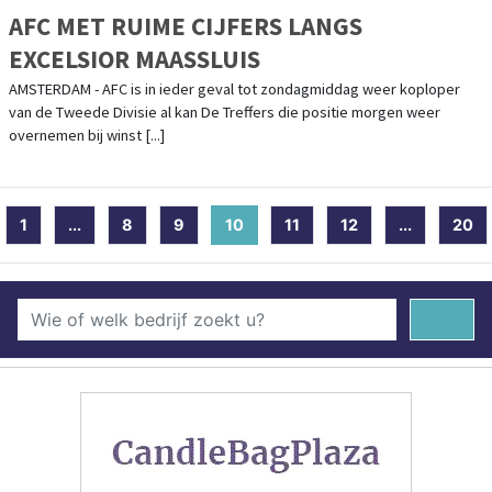
AFC MET RUIME CIJFERS LANGS
EXCELSIOR MAASSLUIS
AMSTERDAM - AFC is in ieder geval tot zondagmiddag weer koploper
van de Tweede Divisie al kan De Treffers die positie morgen weer
overnemen bij winst [...]
1
...
8
9
10
(current)
11
12
...
20