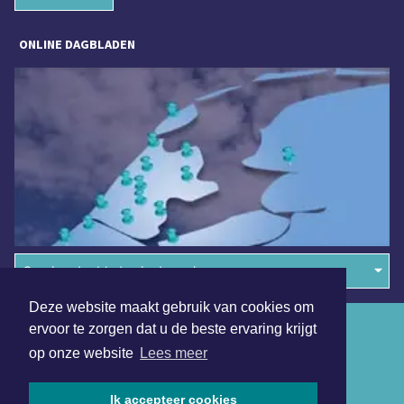
ONLINE DAGBLADEN
Overige dagbladen in de regio
Deze website maakt gebruik van cookies om
Algemene voorwaarden
ervoor te zorgen dat u de beste ervaring krijgt
op onze website
Lees meer
Disclaimer
Privacy Statement
Ik accepteer cookies