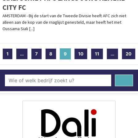
CITY FC
AMSTERDAM - Bij de start van de Tweede Divisie heeft AFC zich niet
alleen aan de kop van de rnaglijst genesteld, maar heeft het met
Oussama Siali [...]
1
...
7
8
9
(current)
10
11
...
20