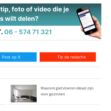
ip, foto of video die je
s wilt delen?
.
06 - 574 71 321
Post op X
Tip de redactie
Waarom gietvloeren ideaal zijn
voor gezinnen