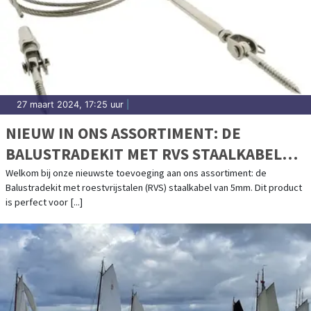
27 maart 2024, 17:25 uur
|
NIEUW IN ONS ASSORTIMENT: DE
BALUSTRADEKIT MET RVS STAALKABEL
VAN 5MM
Welkom bij onze nieuwste toevoeging aan ons assortiment: de
Balustradekit met roestvrijstalen (RVS) staalkabel van 5mm. Dit product
is perfect voor [...]