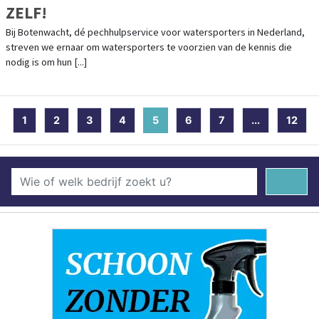
ZELF!
Bij Botenwacht, dé pechhulpservice voor watersporters in Nederland,
streven we ernaar om watersporters te voorzien van de kennis die
nodig is om hun [...]
1
2
3
4
5
(current)
6
7
...
12