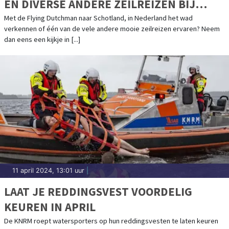
EN DIVERSE ANDERE ZEILREIZEN BIJ
ZEILEN MET INI
Met de Flying Dutchman naar Schotland, in Nederland het wad
verkennen of één van de vele andere mooie zeilreizen ervaren? Neem
dan eens een kijkje in [...]
11 april 2024, 13:01 uur
|
LAAT JE REDDINGSVEST VOORDELIG
KEUREN IN APRIL
De KNRM roept watersporters op hun reddingsvesten te laten keuren