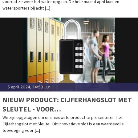
voordat ze weer het water opgaan. De hele maand april kunnen
watersporters bij acht [...]
5 april 2024, 14:53 uur
|
NIEUW PRODUCT: CIJFERHANGSLOT MET
SLEUTEL - VOOR
WATERSPORTLIEFHEBBERS
We zijn opgetogen om ons nieuwste product te presenteren: het
Cijferhangslot met Sleutel. Dit innovatieve slot is een waardevolle
toevoeging voor [...]