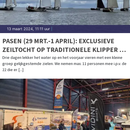
13 maart 2024, 11:11 uur
|
PASEN (29 MRT.-1 APRIL): EXCLUSIEVE
ZEILTOCHT OP TRADITIONELE KLIPPER DE
" VRIENDENTROUW".
Drie dagen lekker het water op en het voorjaar vieren met een kleine
groep gelijkgestemde zielen. We nemen max. 11 personen mee i.p.v. de
22 die er [...]