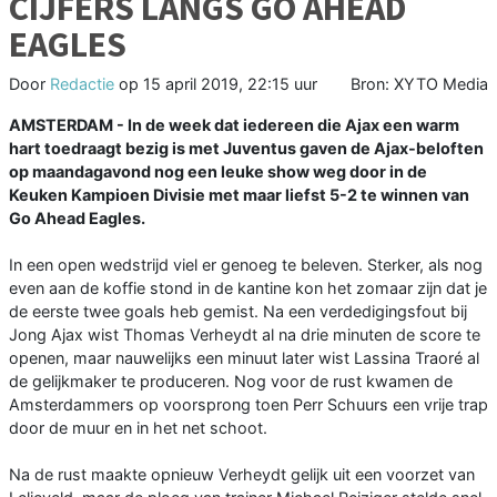
CIJFERS LANGS GO AHEAD
EAGLES
Door
Redactie
op
15 april 2019, 22:15 uur
Bron: XYTO Media
AMSTERDAM - In de week dat iedereen die Ajax een warm
hart toedraagt bezig is met Juventus gaven de Ajax-beloften
op maandagavond nog een leuke show weg door in de
Keuken Kampioen Divisie met maar liefst 5-2 te winnen van
Go Ahead Eagles.
In een open wedstrijd viel er genoeg te beleven. Sterker, als nog
even aan de koffie stond in de kantine kon het zomaar zijn dat je
de eerste twee goals heb gemist. Na een verdedigingsfout bij
Jong Ajax wist Thomas Verheydt al na drie minuten de score te
openen, maar nauwelijks een minuut later wist Lassina Traoré al
de gelijkmaker te produceren. Nog voor de rust kwamen de
Amsterdammers op voorsprong toen Perr Schuurs een vrije trap
door de muur en in het net schoot.
Na de rust maakte opnieuw Verheydt gelijk uit een voorzet van