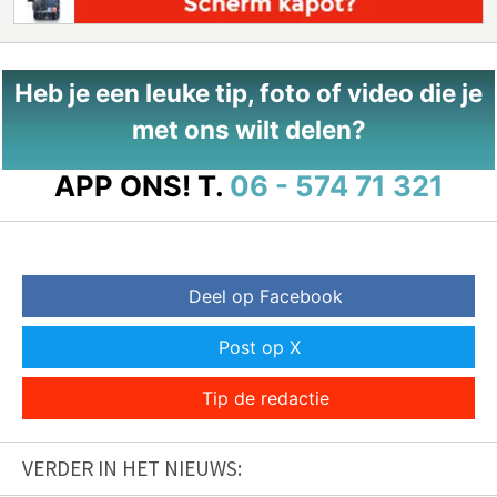
Heb je een leuke tip, foto of video die je
met ons wilt delen?
APP ONS!
T.
06 - 574 71 321
Deel op Facebook
Post op X
Tip de redactie
VERDER IN HET NIEUWS: