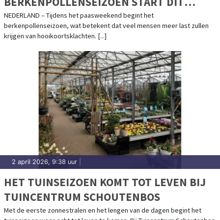
BERKENPOLLENSEIZOEN START DIT
PAASWEEKEND
NEDERLAND – Tijdens het paasweekend begint het
berkenpollenseizoen, wat betekent dat veel mensen meer last zullen
krijgen van hooikoortsklachten. [...]
2 april 2026, 9:38 uur
|
HET TUINSEIZOEN KOMT TOT LEVEN BIJ
TUINCENTRUM SCHOUTENBOS
Met de eerste zonnestralen en het lengen van de dagen begint het