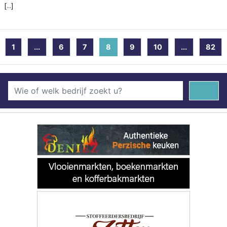
[...]
1
...
6
7
8
(current)
9
10
...
82