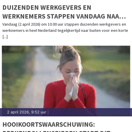
DUIZENDEN WERKGEVERS EN
WERKNEMERS STAPPEN VANDAAG NAAR
BUITEN VOOR DE GROOTSTE
Vandaag (2 april 2026) om 10.00 uur stappen duizenden werkgevers en
werknemers in heel Nederland tegelijkertijd naar buiten voor een korte
WERKWANDELING IN NEDERLAND OOIT
[...]
2 april 2026, 9:52 uur
|
HOOIKOORTSWAARSCHUWING: