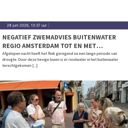
28 juni 2026, 13:37 uur
|
NEGATIEF ZWEMADVIES BUITENWATER
REGIO AMSTERDAM TOT EN MET
WOENSDAG
Afgelopen nacht heeft het flink geregend na een lange periode van
droogte. Door deze hevige buien is er rioolwater in het buitenwater
terechtgekomen [...]