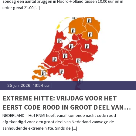
zondag een aantal bruggen in Noord-Holland tussen 10.00 uur en in
ieder geval 21.00 [...]
25 juni 2026, 16:54 uur
|
EXTREME HITTE: VRIJDAG VOOR HET
EERST CODE ROOD IN GROOT DEEL VAN
HET LAND
NEDERLAND – Het KNMI heeft vanaf komende nacht code rood
afgekondigd voor een groot deel van Nederland vanwege de
aanhoudende extreme hitte. Sinds de [...]