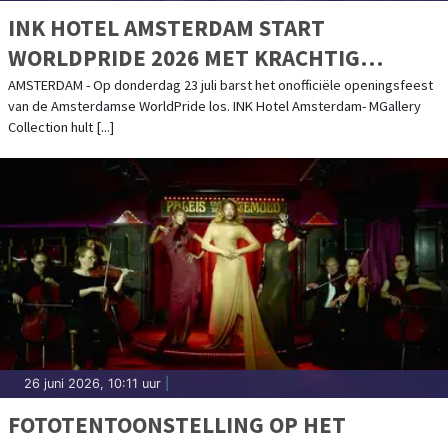
INK HOTEL AMSTERDAM START
WORLDPRIDE 2026 MET KRACHTIG
STATEMENT: ‘FREE TO SHINE’
AMSTERDAM - Op donderdag 23 juli barst het onofficiële openingsfeest
van de Amsterdamse WorldPride los. INK Hotel Amsterdam- MGallery
Collection hult [...]
26 juni 2026, 10:11 uur
|
FOTOTENTOONSTELLING OP HET