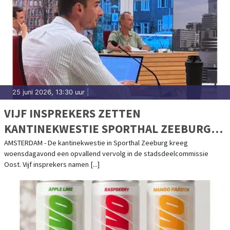
25 juni 2026, 13:30 uur
|
VIJF INSPREKERS ZETTEN
KANTINEKWESTIE SPORTHAL ZEEBURG
OP SCHERP
AMSTERDAM - De kantinekwestie in Sporthal Zeeburg kreeg
woensdagavond een opvallend vervolg in de stadsdeelcommissie
Oost. Vijf insprekers namen [...]