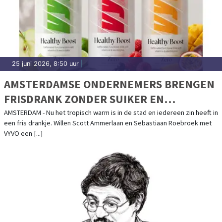
25 juni 2026, 8:50 uur
|
AMSTERDAMSE ONDERNEMERS BRENGEN
FRISDRANK ZONDER SUIKER EN
ZOETSTOFFEN OP DE MARKT
AMSTERDAM - Nu het tropisch warm is in de stad en iedereen zin heeft in
een fris drankje. Willen Scott Ammerlaan en Sebastiaan Roebroek met
VYVO een [...]