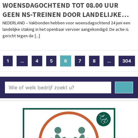
WOENSDAGOCHTEND TOT 08.00 UUR
GEEN NS-TREINEN DOOR LANDELIJKE
STAKING
NEDERLAND – Vakbonden hebben voor woensdagochtend 24 juni een
landelijke staking in het openbaar vervoer aangekondigd. De actie is
gericht tegen de [...]
1
...
4
5
6
(current)
7
8
...
304