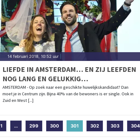
14 februari 2018, 10:52 uur
|
LIEFDE IN AMSTERDAM… EN ZIJ LEEFDEN
NOG LANG EN GELUKKIG…
AMSTERDAM - Op zoek naar een geschikte huwelijkskandidaat? Dan
moet je in Centrum zijn. Bijna 40% van de bewoners is er single. Ook in
Zuid en West [...]
1
...
299
300
301
(current)
302
303
304