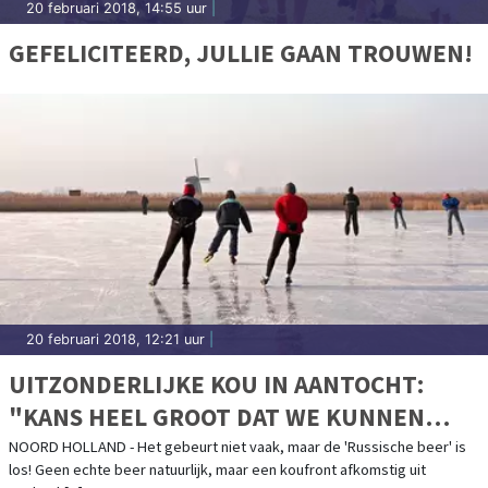
20 februari 2018, 14:55 uur
|
GEFELICITEERD, JULLIE GAAN TROUWEN!
20 februari 2018, 12:21 uur
|
UITZONDERLIJKE KOU IN AANTOCHT:
"KANS HEEL GROOT DAT WE KUNNEN
SCHAATSEN"
NOORD HOLLAND - Het gebeurt niet vaak, maar de 'Russische beer' is
los! Geen echte beer natuurlijk, maar een koufront afkomstig uit