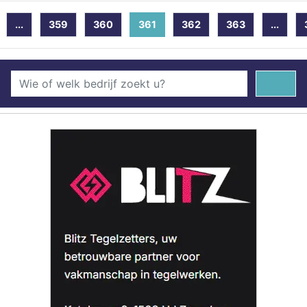
...
359
360
361
(current)
362
363
...