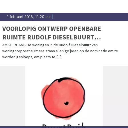
1 februari 2018, 11:20 uur
|
VOORLOPIG ONTWERP OPENBARE
RUIMTE RUDOLF DIESELBUURT
VRIJGEGEVEN VOOR INSPRAAK
AMSTERDAM - De woningen in de Rudolf Dieselbuurt van
woningcorporatie Ymere staan al enige jaren op de nominatie om te
worden gesloopt, om plaats te [...]