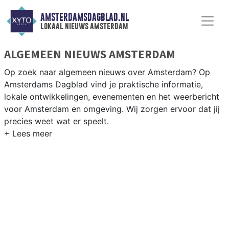
AMSTERDAMSDAGBLAD.NL
lokaal nieuws amsterdam
ALGEMEEN NIEUWS AMSTERDAM
Op zoek naar algemeen nieuws over Amsterdam? Op
Amsterdams Dagblad vind je praktische informatie,
lokale ontwikkelingen, evenementen en het weerbericht
voor Amsterdam en omgeving. Wij zorgen ervoor dat jij
precies weet wat er speelt.
PRAKTISCHE INFORMATIE AMSTERDAM
Van wegwerkzaamheden op de Ring A10 en
evenementen als Koningsdag of de Amsterdam
Marathon tot info over gemeentelijke diensten in de
stad.