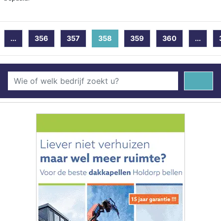
...
356
357
358
(current)
359
360
...