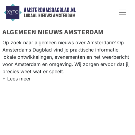
AMSTERDAMSDAGBLAD.NL
lokaal nieuws amsterdam
ALGEMEEN NIEUWS AMSTERDAM
Op zoek naar algemeen nieuws over Amsterdam? Op
Amsterdams Dagblad vind je praktische informatie,
lokale ontwikkelingen, evenementen en het weerbericht
voor Amsterdam en omgeving. Wij zorgen ervoor dat jij
precies weet wat er speelt.
PRAKTISCHE INFORMATIE AMSTERDAM
Van wegwerkzaamheden op de Ring A10 en
evenementen als Koningsdag of de Amsterdam
Marathon tot info over gemeentelijke diensten in de
stad.