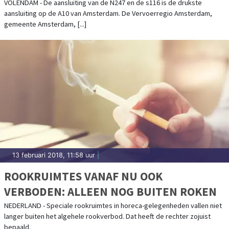
S116
VOLENDAM - De aansluiting van de N247 en de s116 is de drukste
aansluiting op de A10 van Amsterdam. De Vervoerregio Amsterdam,
gemeente Amsterdam, [...]
13 februari 2018, 11:58 uur
|
ROOKRUIMTES VANAF NU OOK
VERBODEN: ALLEEN NOG BUITEN ROKEN
NEDERLAND - Speciale rookruimtes in horeca-gelegenheden vallen niet
langer buiten het algehele rookverbod. Dat heeft de rechter zojuist
bepaald.