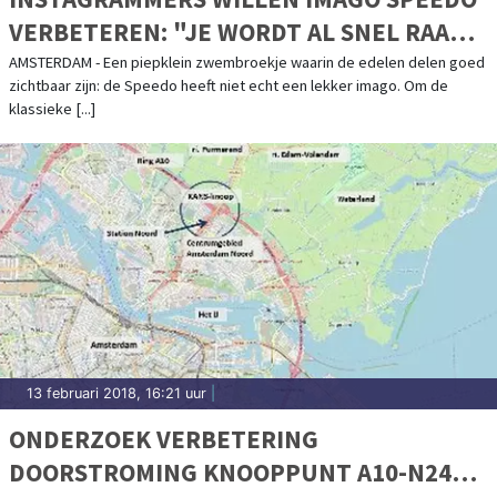
VERBETEREN: "JE WORDT AL SNEL RAAR
AANGEKEKEN"
AMSTERDAM - Een piepklein zwembroekje waarin de edelen delen goed
zichtbaar zijn: de Speedo heeft niet echt een lekker imago. Om de
klassieke [...]
13 februari 2018, 16:21 uur
|
ONDERZOEK VERBETERING
DOORSTROMING KNOOPPUNT A10-N247-