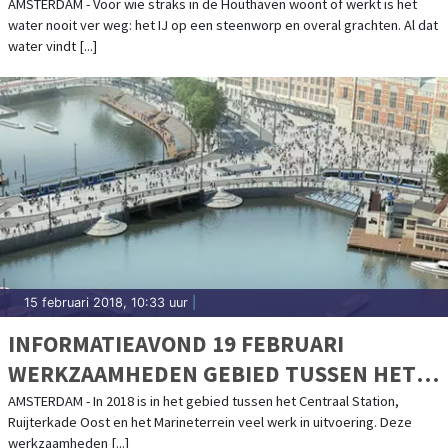
AMSTERDAM - Voor wie straks in de Houthaven woont of werkt is het
water nooit ver weg: het IJ op een steenworp en overal grachten. Al dat
water vindt [...]
15 februari 2018, 10:33 uur
|
INFORMATIEAVOND 19 FEBRUARI
WERKZAAMHEDEN GEBIED TUSSEN HET
CENTRAAL STATION, RUIJTERKADE OOST
AMSTERDAM - In 2018 is in het gebied tussen het Centraal Station,
Ruijterkade Oost en het Marineterrein veel werk in uitvoering. Deze
EN HET MARINETERREIN
werkzaamheden [...]