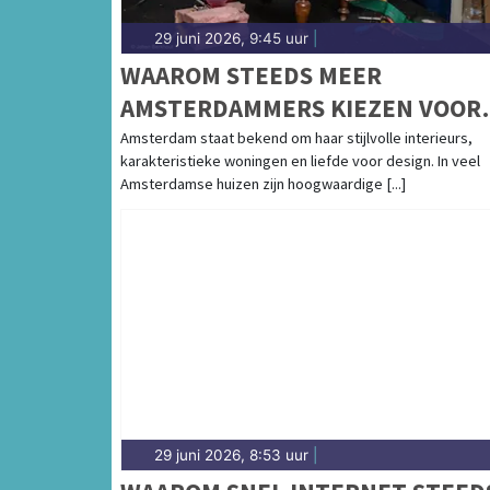
29 juni 2026, 9:45 uur
|
WAAROM STEEDS MEER
AMSTERDAMMERS KIEZEN VOOR
HET HERSTOFFEREN VAN
Amsterdam staat bekend om haar stijlvolle interieurs,
karakteristieke woningen en liefde voor design. In veel
DESIGNMEUBELS
Amsterdamse huizen zijn hoogwaardige [...]
29 juni 2026, 8:53 uur
|