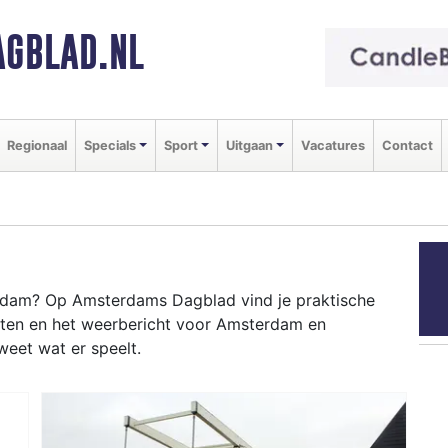
GBLAD.NL
Regionaal
Specials
Sport
Uitgaan
Vacatures
Contact
dam? Op Amsterdams Dagblad vind je praktische
nten en het weerbericht voor Amsterdam en
weet wat er speelt.
ERDAM
evenementen als Koningsdag of de Amsterdam