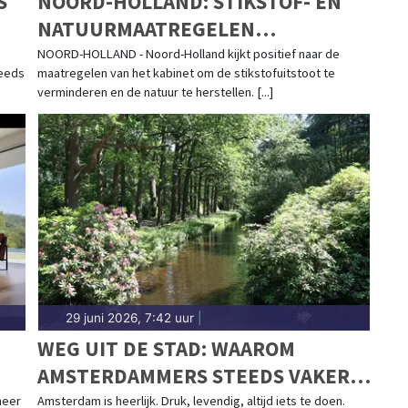
S
NOORD-HOLLAND: STIKSTOF- EN
NATUURMAATREGELEN
DUIDELIJKE STAP VOORUIT
NOORD-HOLLAND - Noord-Holland kijkt positief naar de
teeds
maatregelen van het kabinet om de stikstofuitstoot te
verminderen en de natuur te herstellen. [...]
29 juni 2026, 7:42 uur
|
WEG UIT DE STAD: WAAROM
AMSTERDAMMERS STEEDS VAKER
N-
KIEZEN VOOR EEN EIGEN
neer
Amsterdam is heerlijk. Druk, levendig, altijd iets te doen.