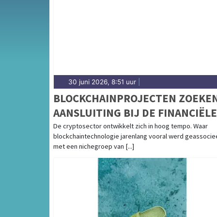
Marathon tot info over gemeentelijke dienste
30 juni 2026, 8:51 uur
|
BLOCKCHAINPROJECTEN ZOEKE
AANSLUITING BIJ DE FINANCIËLE
WERELD
De cryptosector ontwikkelt zich in hoog tempo. Waar
blockchaintechnologie jarenlang vooral werd geassocie
met een nichegroep van [...]