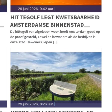
29 juni 2026, 9:42 uur
|
HITTEGOLF LEGT KWETSBAARHEID
AMSTERDAMSE BINNENSTAD
BLOOT EN WAT DAT BETEKENT
De hittegolf van afgelopen week heeft Amsterdam goed op
de proef gesteld, zowel de bewoners als de bedrijven in
VOOR DE VOLGENDE?
onze stad. Bewoners liepen [...]
29 juni 2026, 8:26 uur
|