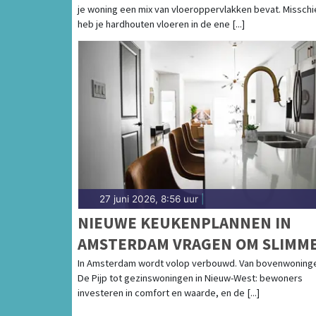
je woning een mix van vloeroppervlakken bevat. Misschi
ÉÉN-OPLOSSINGEN
heb je hardhouten vloeren in de ene [...]
27 juni 2026, 8:56 uur
|
NIEUWE KEUKENPLANNEN IN
AMSTERDAM VRAGEN OM SLIMM
KEUZES
In Amsterdam wordt volop verbouwd. Van bovenwoninge
De Pijp tot gezinswoningen in Nieuw-West: bewoners
investeren in comfort en waarde, en de [...]