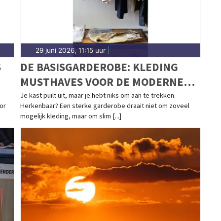
29 juni 2026, 11:15 uur
|
S
DE BASISGARDEROBE: KLEDING
MUSTHAVES VOOR DE MODERNE
MAN
Je kast puilt uit, maar je hebt niks om aan te trekken.
or
Herkenbaar? Een sterke garderobe draait niet om zoveel
mogelijk kleding, maar om slim [...]