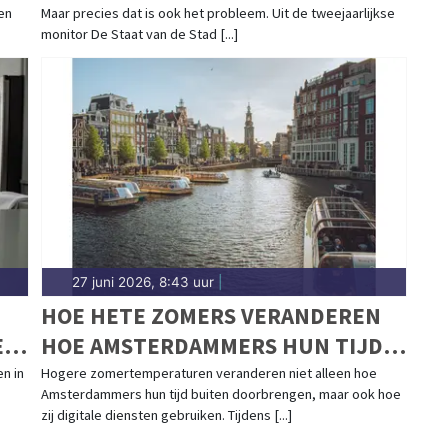
en
Maar precies dat is ook het probleem. Uit de tweejaarlijkse
VAKANTIEHUIS IN DE NATUUR
monitor De Staat van de Stad [...]
27 juni 2026, 8:43 uur
|
HOE HETE ZOMERS VERANDEREN
E
HOE AMSTERDAMMERS HUN TIJD
ONLINE DOORBRENGEN
n in
Hogere zomertemperaturen veranderen niet alleen hoe
Amsterdammers hun tijd buiten doorbrengen, maar ook hoe
zij digitale diensten gebruiken. Tijdens [...]