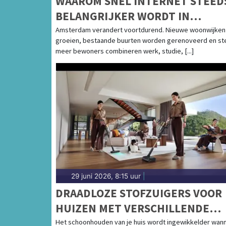
WAAROM SNEL INTERNET STEED
BELANGRIJKER WORDT IN
AMSTERDAMSE WONINGEN
Amsterdam verandert voortdurend. Nieuwe woonwijken
groeien, bestaande buurten worden gerenoveerd en s
meer bewoners combineren werk, studie, [...]
29 juni 2026, 8:15 uur
|
DRAADLOZE STOFZUIGERS VOOR
HUIZEN MET VERSCHILLENDE
VLOERTYPES: FLEXIBELE ALLES-I
Het schoonhouden van je huis wordt ingewikkelder wan