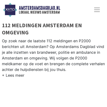
AMSTERDAMSDAGBLAD.NL
lokaal nieuws amsterdam
112 MELDINGEN AMSTERDAM EN
OMGEVING
Op zoek naar de laatste 112 meldingen en P2000
berichten uit Amsterdam? Op Amsterdams Dagblad vind
je alle inzetten van brandweer, politie en ambulance in
Amsterdam en omgeving. Wij volgen de P2000
meldkamer op de voet en brengen de complete verhalen
achter de hulpdiensten bij jou thuis.
P2000 MELDINGEN AMSTERDAM
Of het nu gaat om een incident op de A10, in de
Bijlmermeer of in het havengebied Westpoort — onze
verslaggevers zijn er snel bij.