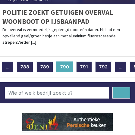
POLITIE ZOEKT GETUIGEN OVERVAL
WOONBOOT OP IJSBAANPAD
De overval is vermoedelijk gepleegd door één dader. Hij had een
opvallend geel/groen hesje aan met aluminium fluorescerende
strepen.Verder [...]
...
788
789
790
(current)
791
792
...