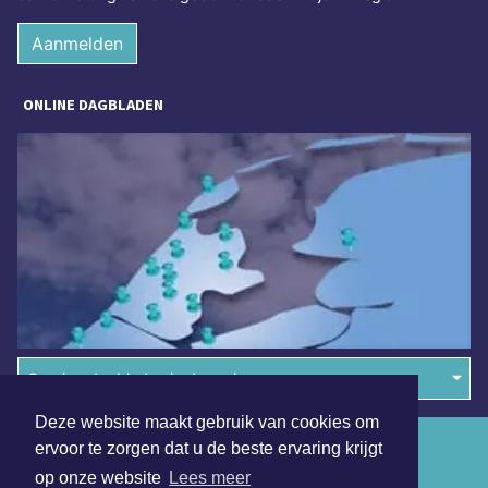
Aanmelden
ONLINE DAGBLADEN
Overige dagbladen in de regio
Deze website maakt gebruik van cookies om
Algemene voorwaarden
ervoor te zorgen dat u de beste ervaring krijgt
op onze website
Lees meer
Disclaimer