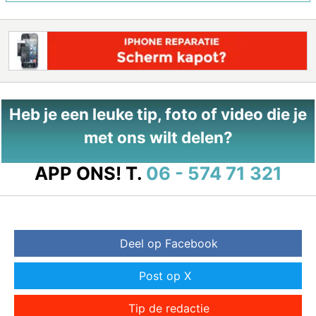
Heb je een leuke tip, foto of video die je
met ons wilt delen?
APP ONS!
T.
06 - 574 71 321
Deel op Facebook
Post op X
Tip de redactie