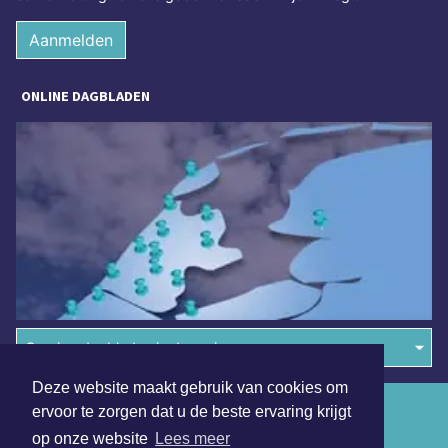
Aanmelden
ONLINE DAGBLADEN
Overige dagbladen in de regio
Deze website maakt gebruik van cookies om
Algemene voorwaarden
ervoor te zorgen dat u de beste ervaring krijgt
op onze website
Lees meer
Disclaimer