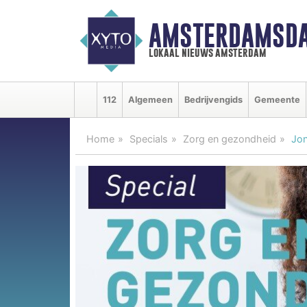
AMSTERDAMSDA
lokaal nieuws amsterdam
112
Algemeen
Bedrijvengids
Gemeente
Home
Specials
Zorg en gezondheid
Jon