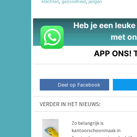
klachten
,
gezondheid
,
jarigen
Heb je een leuke t
met on
APP ONS!
T
Deel op Facebook
VERDER IN HET NIEUWS:
Zo belangrijk is
kantoorschoonmaak in