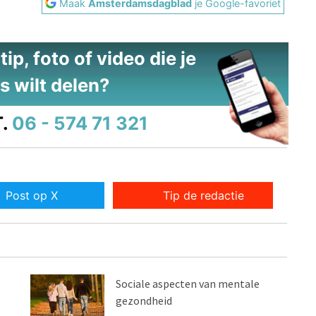
Maak
Amsterdamsdagblad
je Google-favoriet
ip, foto of video die je
s wilt delen?
.
06 - 574 71 321
Post op X
Tip de redactie
Sociale aspecten van mentale
gezondheid