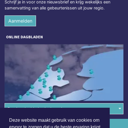
Schrijf je in voor onze nieuwsbrief en krijg wekelijks een
samenvatting van alle gebeurtenissen uit jouw regio.
Aanmelden
ONLINE DAGBLADEN
Overige dagbladen in de regio
Deze website maakt gebruik van cookies om
Algemene voorwaarden
ervoor te zorgen dat u de beste ervaring krijgt