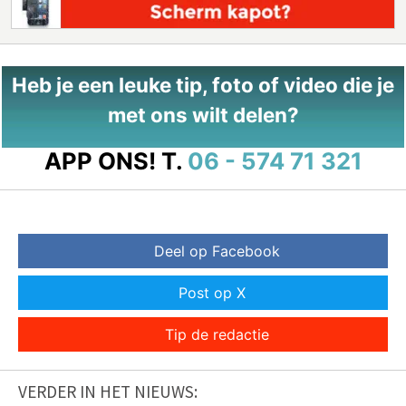
Heb je een leuke tip, foto of video die je
met ons wilt delen?
APP ONS!
T.
06 - 574 71 321
Deel op Facebook
Post op X
Tip de redactie
VERDER IN HET NIEUWS: