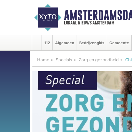
AMSTERDAMSDA
lokaal nieuws amsterdam
112
Algemeen
Bedrijvengids
Gemeente
Home
Specials
Zorg en gezondheid
Chi