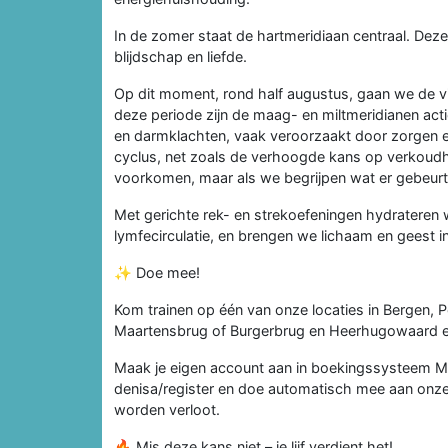
In de zomer staat de hartmeridiaan centraal. Dez
blijdschap en liefde.
Op dit moment, rond half augustus, gaan we de vi
deze periode zijn de maag- en miltmeridianen acti
en darmklachten, vaak veroorzaakt door zorgen en p
cyclus, net zoals de verhoogde kans op verkoudhe
voorkomen, maar als we begrijpen wat er gebeurt
Met gerichte rek- en strekoefeningen hydrateren
lymfecirculatie, en brengen we lichaam en geest i
✨ Doe mee!
Kom trainen op één van onze locaties in Bergen,
Maartensbrug of Burgerbrug en Heerhugowaard en er
Maak je eigen account aan in boekingssysteem
denisa/register en doe automatisch mee aan onz
worden verloot.
🔥 Mis deze kans niet – je lijf verdient het!