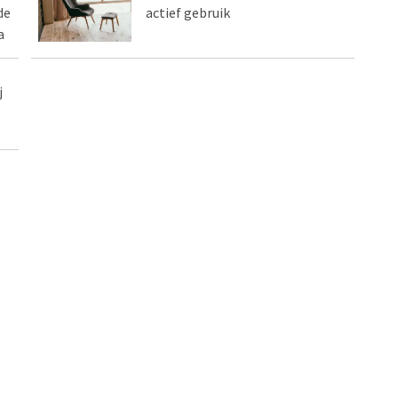
de
actief gebruik
a
j