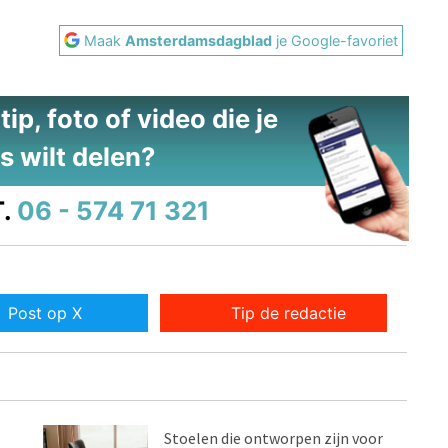
Maak
Amsterdamsdagblad
je Google-favoriet
ip, foto of video die je
s wilt delen?
.
06 - 574 71 321
Post op X
Tip de redactie
Stoelen die ontworpen zijn voor