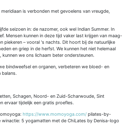
e meridiaan is verbonden met gevoelens van vreugde,
jfde seizoen in: de nazomer, ook wel Indian Summer. In
ef. Mensen kunnen in deze tijd vaker last krijgen van maag-
iekeren – vooral 's nachts. Dit hoort bij de natuurlijke
den en griep in de herfst. We kunnen het niet helemaal
, kunnen we ons lichaam beter ondersteunen.
 we bindweefsel en organen, verbeteren we bloed- en
n balans.
 Petten, Schagen, Noord- en Zuid-Scharwoude, Sint
vaar tijdelijk een gratis proefles.
 Momoyoga:
https://www.momoyoga.com/
pilates-by-
e winactie: 5 yogamatten met de ChiLates by Denisa-logo