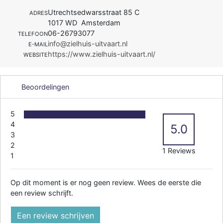
Utrechtsedwarsstraat 85 C
ADRES
1017 WD Amsterdam
06-26793077
TELEFOON
info@zielhuis-uitvaart.nl
E-MAIL
https://www.zielhuis-uitvaart.nl/
WEBSITE
Beoordelingen
5
4
5.0
3
2
1 Reviews
1
Op dit moment is er nog geen review. Wees de eerste die
een review schrijft.
Een review schrijven