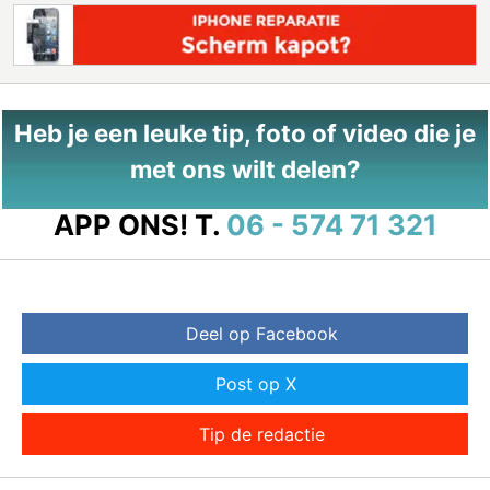
Heb je een leuke tip, foto of video die je
met ons wilt delen?
APP ONS!
T.
06 - 574 71 321
Deel op Facebook
Post op X
Tip de redactie