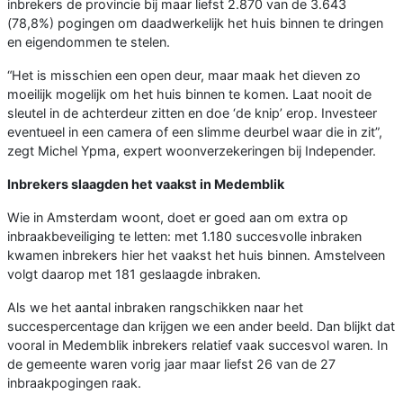
inbrekers de provincie bij maar liefst 2.870 van de 3.643
(78,8%) pogingen om daadwerkelijk het huis binnen te dringen
en eigendommen te stelen.
“Het is misschien een open deur, maar maak het dieven zo
moeilijk mogelijk om het huis binnen te komen. Laat nooit de
sleutel in de achterdeur zitten en doe ‘de knip’ erop. Investeer
eventueel in een camera of een slimme deurbel waar die in zit”,
zegt Michel Ypma, expert woonverzekeringen bij Independer.
Inbrekers slaagden het vaakst in Medemblik
Wie in Amsterdam woont, doet er goed aan om extra op
inbraakbeveiliging te letten: met 1.180 succesvolle inbraken
kwamen inbrekers hier het vaakst het huis binnen. Amstelveen
volgt daarop met 181 geslaagde inbraken.
Als we het aantal inbraken rangschikken naar het
succespercentage dan krijgen we een ander beeld. Dan blijkt dat
vooral in Medemblik inbrekers relatief vaak succesvol waren. In
de gemeente waren vorig jaar maar liefst 26 van de 27
inbraakpogingen raak.