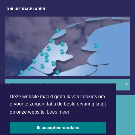
ONLINE DAGBLADEN
Overige dagbladen in de regio
Deze website maakt gebruik van cookies om
Algemene voorwaarden
ervoor te zorgen dat u de beste ervaring krijgt
op onze website
Lees meer
Disclaimer
Privacy Statement
Ik accepteer cookies