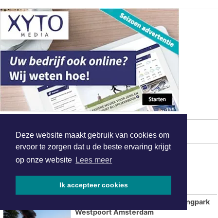
MEEST GELEZEN
Deze website maakt gebruik van cookies om
ervoor te zorgen dat u de beste ervaring krijgt
Rapper Tony Scott (54) in laatste
op onze website
Lees meer
levensfase
Ik accepteer cookies
Grote uitslaande brand op campingpark
Westpoort Amsterdam