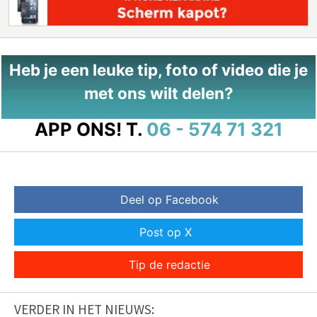
Heb je een leuke tip, foto of video die je
met ons wilt delen?
APP ONS!
T.
06 - 574 71 321
Deel op Facebook
Post op X
Tip de redactie
VERDER IN HET NIEUWS: