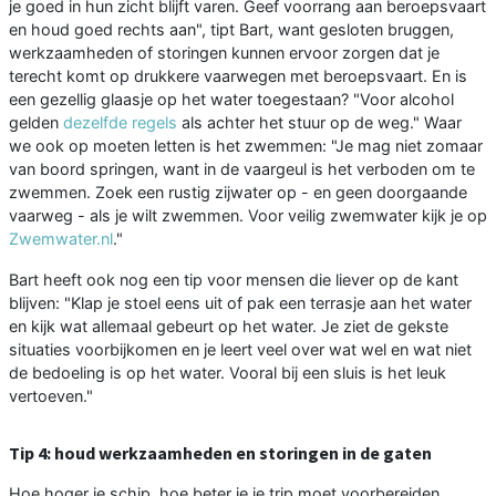
je goed in hun zicht blijft varen. Geef voorrang aan beroepsvaart
en houd goed rechts aan", tipt Bart, want gesloten bruggen,
werkzaamheden of storingen kunnen ervoor zorgen dat je
terecht komt op drukkere vaarwegen met beroepsvaart. En is
een gezellig glaasje op het water toegestaan? "Voor alcohol
gelden
dezelfde regels
als achter het stuur op de weg." Waar
we ook op moeten letten is het zwemmen: "Je mag niet zomaar
van boord springen, want in de vaargeul is het verboden om te
zwemmen. Zoek een rustig zijwater op - en geen doorgaande
vaarweg - als je wilt zwemmen. Voor veilig zwemwater kijk je op
Zwemwater.nl
."
Bart heeft ook nog een tip voor mensen die liever op de kant
blijven: "Klap je stoel eens uit of pak een terrasje aan het water
en kijk wat allemaal gebeurt op het water. Je ziet de gekste
situaties voorbijkomen en je leert veel over wat wel en wat niet
de bedoeling is op het water. Vooral bij een sluis is het leuk
vertoeven."
Tip 4: houd werkzaamheden en storingen in de gaten
Hoe hoger je schip, hoe beter je je trip moet voorbereiden,