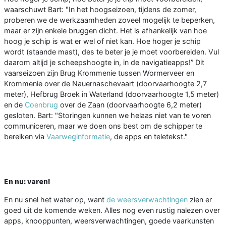
waarschuwt Bart: "In het hoogseizoen, tijdens de zomer,
proberen we de werkzaamheden zoveel mogelijk te beperken,
maar er zijn enkele bruggen dicht. Het is afhankelijk van hoe
hoog je schip is wat er wel of niet kan. Hoe hoger je schip
wordt (staande mast), des te beter je je moet voorbereiden. Vul
daarom altijd je scheepshoogte in, in de navigatieapps!” Dit
vaarseizoen zijn Brug Krommenie tussen Wormerveer en
Krommenie over de Nauernaschevaart (doorvaarhoogte 2,7
meter), Hefbrug Broek in Waterland (doorvaarhoogte 1,5 meter)
en de
Coenbrug
over de Zaan (doorvaarhoogte 6,2 meter)
gesloten. Bart: "Storingen kunnen we helaas niet van te voren
communiceren, maar we doen ons best om de schipper te
bereiken via
Vaarweginformatie
, de apps en teletekst."
En nu: varen!
En nu snel het water op, want
de weersverwachtingen
zien er
goed uit de komende weken. Alles nog even rustig nalezen over
apps, knooppunten, weersverwachtingen, goede vaarkunsten