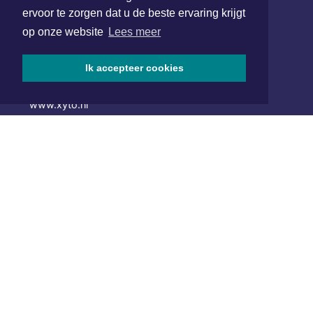
ervoor te zorgen dat u de beste ervaring krijgt
Hoofdvestiging:
van Benthuizenlaan 1
op onze website
Lees meer
1701 BZ Heerhugowaard
Ik accepteer cookies
072 8200 600
redactie@xyto.nl
www.xyto.nl
SOCIAL MEDIA
NIEUWSBRIEF AANMELDEN
Schrijf je in voor onze nieuwsbrief en krijg wekelijks een
samenvatting van alle gebeurtenissen uit jouw regio.
Aanmelden
ONLINE DAGBLADEN