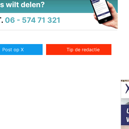
s wilt delen?
.
06 - 574 71 321
Post op X
Tip de redactie