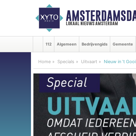
AMSTERDAMSDA
lokaal nieuws amsterdam
112
Algemeen
Bedrijvengids
Gemeente
Home
Specials
Uitvaart
Nieuw in ’t Goo