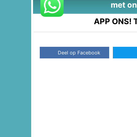
met on
APP ONS!
T
Deel op Facebook