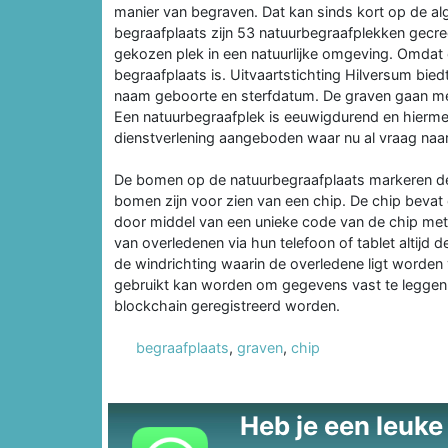
manier van begraven. Dat kan sinds kort op de a
begraafplaats zijn 53 natuurbegraafplekken gecree
gekozen plek in een natuurlijke omgeving. Omdat 
begraafplaats is. Uitvaartstichting Hilversum bi
naam geboorte en sterfdatum. De graven gaan met 
Een natuurbegraafplek is eeuwigdurend en hierm
dienstverlening aangeboden waar nu al vraag naar
De bomen op de natuurbegraafplaats markeren de 
bomen zijn voor zien van een chip. De chip bevat
door middel van een unieke code van de chip m
van overledenen via hun telefoon of tablet altijd
de windrichting waarin de overledene ligt worde
gebruikt kan worden om gegevens vast te leggen, a
blockchain geregistreerd worden.
begraafplaats
,
graven
,
chip
Heb je een leuke t