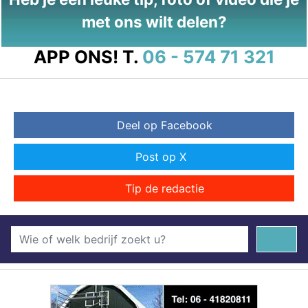
met ons wilt delen?
APP ONS!
T.
06 - 574 71 321
Deel op Facebook
Post op X
Tip de redactie