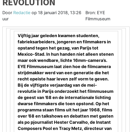
REVOLUTION
Door
Redactie
op
18 januari 2018, 13:26
Bron: EYE
uur
Filmmuseum
Vijftig jaar geleden kwamen studenten,
fabrieksarbeiders, jongeren en filmmakers in
opstand tegen het gezag, van Parijs tot
Mexico-Stad. In hun handen niet alleen stenen
maar ook wendbare, lichte 16mm-camera’s.
EYE Filmmuseum laat zien hoe de filmcamera
strijdmakker werd van een generatie die het
recht opeiste haar leven zelf vorm te geven.
Bij de vijftigste verjaardag van de mei-
revolutie in Parijs onderzoekt het filmmuseum
de geest van ’68 en de internationale lichting
dwarse filmmakers die toen opstond. Op het
programma staan films uit het jaar 1968, films
over ’68 en talkshows en debatten met gasten
als po pjournalist Hester Carvalho, de Instant
Composers Pool en Tracy Metz, directeur van