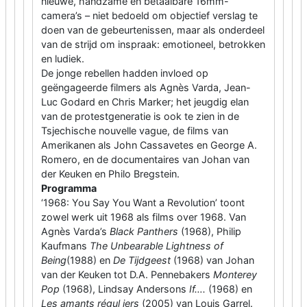
nieuwe, handzame en betaalbare 16mm-
camera’s – niet bedoeld om objectief verslag te
doen van de gebeurtenissen, maar als onderdeel
van de strijd om inspraak: emotioneel, betrokken
en ludiek.
De jonge rebellen hadden invloed op
geëngageerde filmers als Agnès Varda, Jean-
Luc Godard en Chris Marker; het jeugdig elan
van de protestgeneratie is ook te zien in de
Tsjechische nouvelle vague, de films van
Amerikanen als John Cassavetes en George A.
Romero, en de documentaires van Johan van
der Keuken en Philo Bregstein.
Programma
‘1968: You Say You Want a Revolution’ toont
zowel werk uit 1968 als films over 1968. Van
Agnès Varda’s
Black Panthers
(1968), Philip
Kaufmans
The Unbearable Lightness of
Being
(1988) en
De
Tijdgeest
(1968) van Johan
van der Keuken tot D.A. Pennebakers
Monterey
Pop
(1968), Lindsay Andersons
If….
(1968) en
Les amants régul iers
(2005) van Louis Garrel.