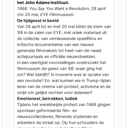
het John Adams Instituut.
1968: You Say You Want a Revolution, 28 april
t/m 20 mei, EYE Filmmuseum.
De tijdgeest in beeld
Van 28 april tot en met 20 mei klinkt de stem van
’68 in de zalen van EYE, met uniek materiaal uit
de collectie: van vernieuwende speelfilms en
kritische documentaires van een nieuwe
generatie filmmakers tot heet-van-de-naald
actiejournaals en officiële nieuwsbeelden.
In een veertigtal voorstellingen onderzoekt het
filmmuseum de geest van ’68: waar ging het
om? Wat beklijft? In hoeverre was er sprake van
een revolutie? En: wat kunnen we in Trump-tijden
leren van de cinema van protest, activisme en de
strijd om gelijke rechten voor iedereen?
Emotioneel, betrokken, ludiek
Tijdens het wereldwijde protest van 1968 gingen
spontaan geformeerde film- en
nieuwscollectieven, filmende studenten en
arbeiders de straat op. Op hun schouders de