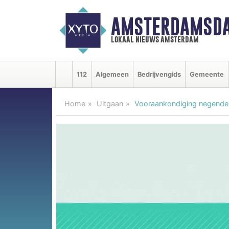
AMSTERDAMSDA
lokaal nieuws amsterdam
112
Algemeen
Bedrijvengids
Gemeente
Home
Uitgaan
Vooraankondiging negende ed