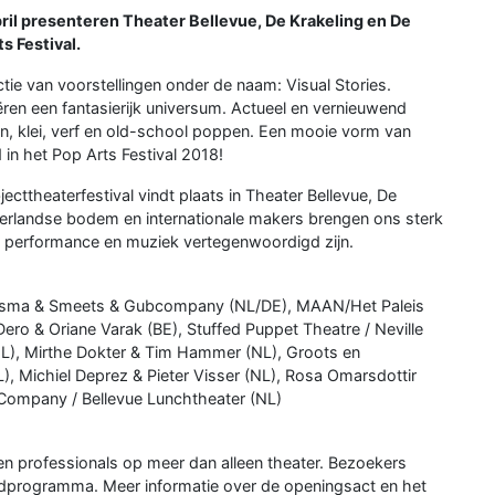
il presenteren Theater Bellevue, De Krakeling en De
s Festival.
ectie van voorstellingen onder de naam: Visual Stories.
ren een fantasierijk universum. Actueel en vernieuwend
en, klei, verf en old-school poppen. Een mooie vorm van
 in het Pop Arts Festival 2018!
ecttheaterfestival vindt plaats in Theater Bellevue, De
erlandse bodem en internationale makers brengen ons sterk
ns, performance en muziek vertegenwoordigd zijn.
ersma & Smeets & Gubcompany (NL/DE), MAAN/Het Paleis
 Dero & Oriane Varak (BE), Stuffed Puppet Theatre / Neville
NL), Mirthe Dokter & Tim Hammer (NL), Groots en
), Michiel Deprez & Pieter Visser (NL), Rosa Omarsdottir
 Company / Bellevue Lunchtheater (NL)
en professionals op meer dan alleen theater. Bezoekers
andprogramma. Meer informatie over de openingsact en het