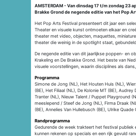
AMSTERDAM - Van dinsdag 17 t/m zondag 23 apr
Brakke Grond de negende editie van het Pop Art
Het Pop Arts Festival presenteert dit jaar een sel
Theater en visuele kunst ontmoeten elkaar en creë
theater met video, objecten, maquettes, miniatur
theater die weinig in de spotlight staat, gebundeld
De negende editie van dit jaarlijkse poppen- en obj
Krakeling en De Brakke Grond. Het beste van Ned
visuele voorstellingen, waarin disciplines als da
Programma
Simone de Jong (NL), Het Houten Huis (NL), Wi
(BE), Het Filiaal (NL), De Kolonie MT (BE), Audrey
Tranter (NL), Nieuw Talent / Puppet Playground (
meeslepend / Steef de Jong (NL), Firma Draak (NL
(BE), Annelies Van Hullebusch (BE), Ulrike Quade
Randprogramma
Gedurende de week trakteert het festival publiek 
kunnen rekenen op specials en een rijk gevuld r