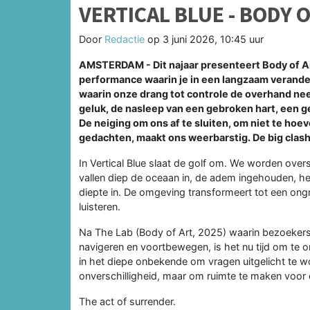
VERTICAL BLUE - BODY 
Door
Redactie
op
3 juni 2026, 10:45 uur
AMSTERDAM - Dit najaar presenteert Body of Ar
performance waarin je in een langzaam verand
waarin onze drang tot controle de overhand ne
geluk, de nasleep van een gebroken hart, een g
De neiging om ons af te sluiten, om niet te h
gedachten, maakt ons weerbarstig. De big clash l
In Vertical Blue slaat de golf om. We worden ov
vallen diep de oceaan in, de adem ingehouden, het
diepte in. De omgeving transformeert tot een ongr
luisteren.
Na The Lab (Body of Art, 2025) waarin bezoekers
navigeren en voortbewegen, is het nu tijd om te o
in het diepe onbekende om vragen uitgelicht te wo
onverschilligheid, maar om ruimte te maken voor d
The act of surrender.