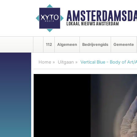
AMSTERDAMSDA
lokaal nieuws amsterdam
112
Algemeen
Bedrijvengids
Gemeente
Home
Uitgaan
Vertical Blue - Body of Art/