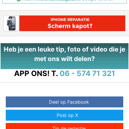
Heb je een leuke tip, foto of video die je
met ons wilt delen?
APP ONS!
T.
06 - 574 71 321
Deel op Facebook
Post op X
Tip de redactie