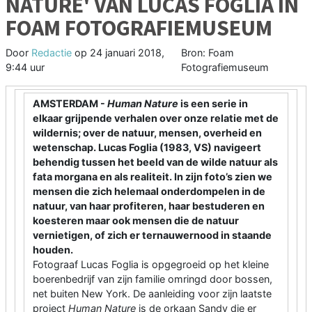
NATURE' VAN LUCAS FOGLIA IN
FOAM FOTOGRAFIEMUSEUM
Door
Redactie
op
24 januari 2018,
Bron: Foam
9:44 uur
Fotografiemuseum
AMSTERDAM -
Human Nature
is een serie in
elkaar grijpende verhalen over onze relatie met de
wildernis; over de natuur, mensen, overheid en
wetenschap. Lucas Foglia (1983, VS) navigeert
behendig tussen het beeld van de wilde natuur als
fata morgana en als realiteit. In zijn foto’s zien we
mensen die zich helemaal onderdompelen in de
natuur, van haar profiteren, haar bestuderen en
koesteren maar ook mensen die de natuur
vernietigen, of zich er ternauwernood in staande
houden.
Fotograaf Lucas Foglia is opgegroeid op het kleine
boerenbedrijf van zijn familie omringd door bossen,
net buiten New York. De aanleiding voor zijn laatste
project
Human Nature
is de orkaan Sandy die er