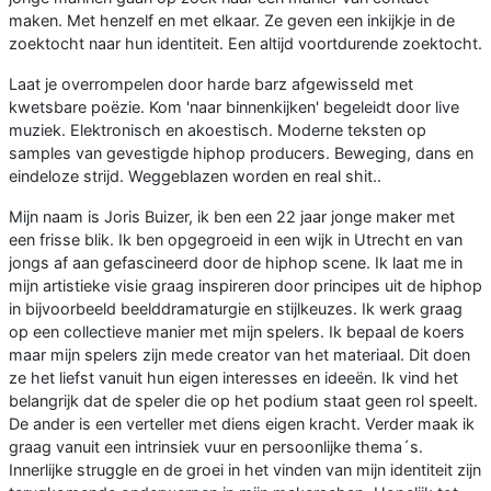
maken. Met henzelf en met elkaar. Ze geven een inkijkje in de
zoektocht naar hun identiteit. Een altijd voortdurende zoektocht.
Laat je overrompelen door harde barz afgewisseld met
kwetsbare poëzie. Kom 'naar binnenkijken' begeleidt door live
muziek. Elektronisch en akoestisch. Moderne teksten op
samples van gevestigde hiphop producers. Beweging, dans en
eindeloze strijd. Weggeblazen worden en real shit..
Mijn naam is Joris Buizer, ik ben een 22 jaar jonge maker met
een frisse blik. Ik ben opgegroeid in een wijk in Utrecht en van
jongs af aan gefascineerd door de hiphop scene. Ik laat me in
mijn artistieke visie graag inspireren door principes uit de hiphop
in bijvoorbeeld beelddramaturgie en stijlkeuzes. Ik werk graag
op een collectieve manier met mijn spelers. Ik bepaal de koers
maar mijn spelers zijn mede creator van het materiaal. Dit doen
ze het liefst vanuit hun eigen interesses en ideeën. Ik vind het
belangrijk dat de speler die op het podium staat geen rol speelt.
De ander is een verteller met diens eigen kracht. Verder maak ik
graag vanuit een intrinsiek vuur en persoonlijke thema´s.
Innerlijke struggle en de groei in het vinden van mijn identiteit zijn