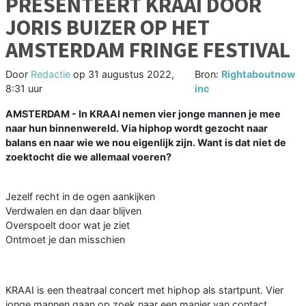
PRESENTEERT KRAAI DOOR
JORIS BUIZER OP HET
AMSTERDAM FRINGE FESTIVAL
Door
Redactie
op
31 augustus 2022,
Bron:
Rightaboutnow
8:31 uur
inc
AMSTERDAM - In KRAAI nemen vier jonge mannen je mee
naar hun binnenwereld. Via hiphop wordt gezocht naar
balans en naar wie we nou eigenlijk zijn. Want is dat niet de
zoektocht die we allemaal voeren?
Jezelf recht in de ogen aankijken
Verdwalen en dan daar blijven
Overspoelt door wat je ziet
Ontmoet je dan misschien
KRAAI is een theatraal concert met hiphop als startpunt. Vier
jonge mannen gaan op zoek naar een manier van contact