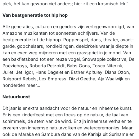
plek, het kan gewoon niet anders; hier zit een kosmisch lek.”
Van beatgeneratie tot hip hop
Alle generaties, culturen en genders zijn vertegenwoordigd, van
Amazone muzikanten tot sonnetten schrijvers. Van de
beatgeneratie tot de hiphop. Poppenspel, dans, theater, avant-
garde, goochelaars, rondleidingen, deelcirkels waar je diepte in
kan en even weg mijmeren met een grasspriet in je mond. Van
een bakfietsband tot een reuze vogel, Snowapple collective, De
Poëzieboys, Roberta Petzoldt, Babs Gons, Tosca Niterink,
Juliet, Jet, Igor, Hans Dagelet en Esther Apituley, Diana Ozon,
Ruigoord Rebels, Lex Empress, Dizzi Geetha, Aja Waalwijk en
honderden meer…
Natuurkunst
Dit jaar is er extra aandacht voor de natuur en inheemse kunst.
Er is een kinderfeest met een focus op de natuur, de taal van
schimmels, de stem van de wind. Er zijn inheemse verhalen te
ervaren van inheemse natuurvolken en waterceremonies. Maar
ook de Maraka en Sambura dans van de Karinja uit Suriname en