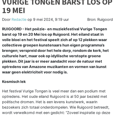
VURIGE TONGEN BARST LOS OP
19 MEI
Door
Redactie
op
9 mei 2024, 9:19 uur
Bron: Ruigoord
RUIGOORD - Het poëzie- en muziekfestival Vurige Tongen
barst op 19 en 20 Mei los op Ruigoord. Het eiland staat in
volle bloei en het festival speelt zich af op 12 plekken waar
collectieve groepen kunstenaars hun eigen programma’s
brengen; verspreid door het hele dorp, rondom de kerk, het
culturele hart, maar ook op idyllische verstopte groene
plekken. Dit jaar is er meer aandacht voor de natuur met
optredens van Amazone muzikanten en vormen van kunst
waar geen elektriciteit voor nodig is.
Kosmisch lek
Het festival Vurige Tongen is veel meer dan een podium met
optredens. Het oude eiland Ruigoord is al 50 jaar bezield met
poëtische dromen. Het is een levens kunstwerk, waarin
bezoekers zich totaal onderdompelen. Wie Ruigoord betreedt,
wordt verwelkomd met een gedicht: “Zoveel inspiratie op deze