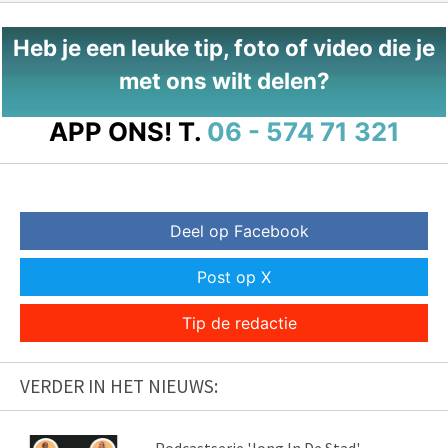
Heb je een leuke tip, foto of video die je
met ons wilt delen?
APP ONS!
T.
06 - 574 71 321
Deel op Facebook
Post op X
Tip de redactie
VERDER IN HET NIEUWS: