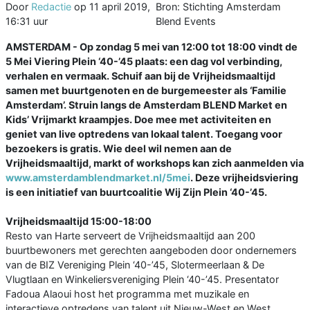
Door
Redactie
op
11 april 2019,
Bron: Stichting Amsterdam
16:31 uur
Blend Events
AMSTERDAM - Op zondag 5 mei van 12:00 tot 18:00 vindt de
5 Mei Viering Plein ‘40-’45 plaats: een dag vol verbinding,
verhalen en vermaak. Schuif aan bij de Vrijheidsmaaltijd
samen met buurtgenoten en de burgemeester als ‘Familie
Amsterdam’. Struin langs de Amsterdam BLEND Market en
Kids’ Vrijmarkt kraampjes. Doe mee met activiteiten en
geniet van live optredens van lokaal talent. Toegang voor
bezoekers is gratis. Wie deel wil nemen aan de
Vrijheidsmaaltijd, markt of workshops kan zich aanmelden via
www.amsterdamblendmarket.nl/5mei
. Deze vrijheidsviering
is een initiatief van buurtcoalitie Wij Zijn Plein ‘40-’45.
Vrijheidsmaaltijd 15:00-18:00
Resto van Harte serveert de Vrijheidsmaaltijd aan 200
buurtbewoners met gerechten aangeboden door ondernemers
van de BIZ Vereniging Plein ‘40-’45, Slotermeerlaan & De
Vlugtlaan en Winkeliersvereniging Plein ‘40-’45. Presentator
Fadoua Alaoui host het programma met muzikale en
interactieve optredens van talent uit Nieuw-West en West