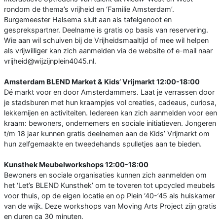
rondom de thema’s vrijheid en ‘Familie Amsterdam’.
Burgemeester Halsema sluit aan als tafelgenoot en
gesprekspartner. Deelname is gratis op basis van reservering.
Wie aan wil schuiven bij de Vrijheidsmaaltijd of mee wil helpen
als vrijwilliger kan zich aanmelden via de website of e-mail naar
vrijheid@wijzijnplein4045.nl.
Amsterdam BLEND Market & Kids’ Vrijmarkt 12:00-18:00
Dé markt voor en door Amsterdammers. Laat je verrassen door
je stadsburen met hun kraampjes vol creaties, cadeaus, curiosa,
lekkernijen en activiteiten. Iedereen kan zich aanmelden voor een
kraam: bewoners, ondernemers en sociale initiatieven. Jongeren
t/m 18 jaar kunnen gratis deelnemen aan de Kids’ Vrijmarkt om
hun zelfgemaakte en tweedehands spulletjes aan te bieden.
Kunsthek Meubelworkshops 12:00-18:00
Bewoners en sociale organisaties kunnen zich aanmelden om
het ‘Let’s BLEND Kunsthek’ om te toveren tot upcycled meubels
voor thuis, op de eigen locatie en op Plein ‘40-’45 als huiskamer
van de wijk. Deze workshops van Moving Arts Project zijn gratis
en duren ca 30 minuten.