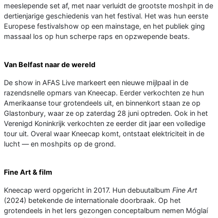
meeslepende set af, met naar verluidt de grootste moshpit in de
dertienjarige geschiedenis van het festival. Het was hun eerste
Europese festivalshow op een mainstage, en het publiek ging
massaal los op hun scherpe raps en opzwepende beats.
Van Belfast naar de wereld
De show in AFAS Live markeert een nieuwe mijlpaal in de
razendsnelle opmars van Kneecap. Eerder verkochten ze hun
Amerikaanse tour grotendeels uit, en binnenkort staan ze op
Glastonbury, waar ze op zaterdag 28 juni optreden. Ook in het
Verenigd Koninkrijk verkochten ze eerder dit jaar een volledige
tour uit. Overal waar Kneecap komt, ontstaat elektriciteit in de
lucht — en moshpits op de grond.
Fine Art & film
Kneecap werd opgericht in 2017. Hun debuutalbum
Fine Art
(2024) betekende de internationale doorbraak. Op het
grotendeels in het Iers gezongen conceptalbum nemen Móglaí