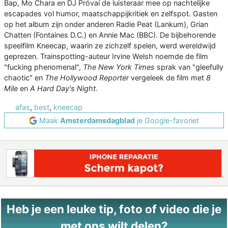
Bap, Mo Chara en DJ Próvaí de luisteraar mee op nachtelijke
escapades vol humor, maatschappijkritiek en zelfspot. Gasten
op het album zijn onder anderen Radie Peat (Lankum), Grian
Chatten (Fontaines D.C.) en Annie Mac (BBC). De bijbehorende
speelfilm Kneecap, waarin ze zichzelf spelen, werd wereldwijd
geprezen. Trainspotting-auteur Irvine Welsh noemde de film
"fucking phenomenal",
The New York Times
sprak van "gleefully
chaotic" en
The Hollywood Reporter
vergeleek de film met
8
Mile
en
A Hard Day's Night
.
afas
,
best
,
kneecap
Maak
Amsterdamsdagblad
je Google-favoriet
Heb je een leuke tip, foto of video die je
met ons wilt delen?