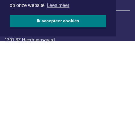
|
Nieuws | Sport | Evenementen
op onze website
Lees meer
Ik accepteer cookies
Hoofdvestiging:
van Benthuizenlaan 1
1701 BZ Heerhugowaard
072 8200 600
redactie@xyto.nl
www.xyto.nl
SOCIAL MEDIA
NIEUWSBRIEF AANMELDEN
Schrijf je in voor onze nieuwsbrief en krijg wekelijks een
samenvatting van alle gebeurtenissen uit jouw regio.
Aanmelden