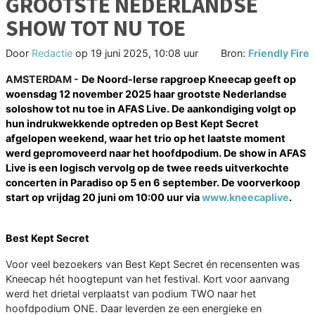
GROOTSTE NEDERLANDSE
SHOW TOT NU TOE
Door
Redactie
op
19 juni 2025, 10:08 uur
Bron:
Friendly Fire
AMSTERDAM -
De Noord-Ierse rapgroep Kneecap geeft op
woensdag 12 november 2025 haar grootste Nederlandse
soloshow tot nu toe in AFAS Live. De aankondiging volgt op
hun indrukwekkende optreden op Best Kept Secret
afgelopen weekend, waar het trio op het laatste moment
werd gepromoveerd naar het hoofdpodium. De show in AFAS
Live is een logisch vervolg op de twee reeds uitverkochte
concerten in Paradiso op 5 en 6 september. De voorverkoop
start op vrijdag 20 juni om 10:00 uur via
www.kneecaplive
.
Best Kept Secret
Voor veel bezoekers van Best Kept Secret én recensenten was
Kneecap hét hoogtepunt van het festival. Kort voor aanvang
werd het drietal verplaatst van podium TWO naar het
hoofdpodium ONE. Daar leverden ze een energieke en