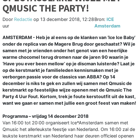
QMUSIC THE PARTY!
Door
Redactie
op
13 december 2018, 12:28
Bron:
ICE
uur
Amsterdam
AMSTERDAM - Heb je al eens op de klanken van ‘Ice Ice Baby’
onder de replica van de Magere Brug door geschaatst? Wil je
samen met je vrienden onder het genot van een heerlijke
warme chocomel terug dromen naar de jaren 90 waarin je
‘Have you ever been mellow’ op je discman luisterde? Laat je
op de kerstmarkt je familieleden kennismaken met je
verborgen passie voor de classics van ABBA? Op 14
december is niks te gek en zullen wij samen met Qmusic de
kerstmarkt op feestelijke wijze openen met de Qmusic The
Party 4 Uur Fout. Kortom, trek je foute kerstoutfit uit de kast,
want we gaan er samen met jullie een groot feest van maken!
Programma – vrijdag 14 december 2018
Van 16:00 tot 20:00 organiseert Ice*Amsterdam samen met
Qmusic het allerleukste feestje van Nederland. Om 16:00 zal de
leukste kerstmarkt van Nederland haar deuren officieel openen