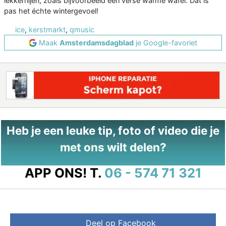
lekkernijen, zoals bijvoorbeeld een verse warme wafel. Dat is
pas het échte wintergevoel!
ice
,
kerstmarkt
,
qmusic
Maak
Amsterdamsdagblad
je Google-favoriet
Heb je een leuke tip, foto of video die je
met ons wilt delen?
APP ONS!
T.
06 - 574 71 321
Deel op Facebook