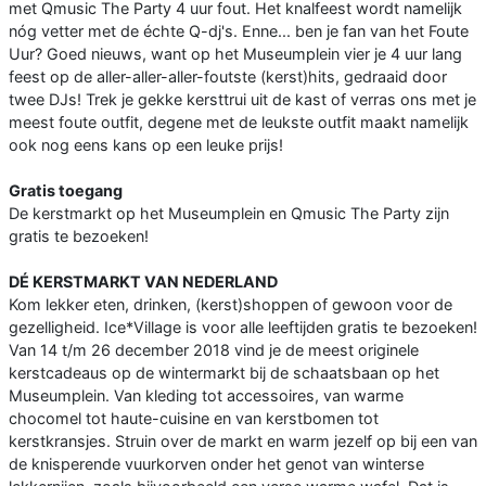
met Qmusic The Party 4 uur fout. Het knalfeest wordt namelijk
nóg vetter met de échte Q-dj's. Enne... ben je fan van het Foute
Uur? Goed nieuws, want op het Museumplein vier je 4 uur lang
feest op de aller-aller-aller-foutste (kerst)hits, gedraaid door
twee DJs! Trek je gekke kersttrui uit de kast of verras ons met je
meest foute outfit, degene met de leukste outfit maakt namelijk
ook nog eens kans op een leuke prijs!
Gratis toegang
De kerstmarkt op het Museumplein en Qmusic The Party zijn
gratis te bezoeken!
DÉ KERSTMARKT VAN NEDERLAND
Kom lekker eten, drinken, (kerst)shoppen of gewoon voor de
gezelligheid. Ice*Village is voor alle leeftijden gratis te bezoeken!
Van 14 t/m 26 december 2018 vind je de meest originele
kerstcadeaus op de wintermarkt bij de schaatsbaan op het
Museumplein. Van kleding tot accessoires, van warme
chocomel tot haute-cuisine en van kerstbomen tot
kerstkransjes. Struin over de markt en warm jezelf op bij een van
de knisperende vuurkorven onder het genot van winterse