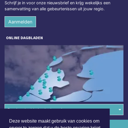
Schrijf je in voor onze nieuwsbrief en krijg wekelijks een
samenvatting van alle gebeurtenissen uit jouw regio.
Aanmelden
ONLINE DAGBLADEN
Overige dagbladen in de regio
Deze website maakt gebruik van cookies om
Algemene voorwaarden
ervoor te zorgen dat u de beste ervaring krijgt