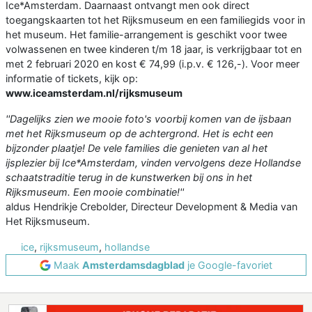
Ice*Amsterdam. Daarnaast ontvangt men ook direct
toegangskaarten tot het Rijksmuseum en een familiegids voor in
het museum. Het familie-arrangement is geschikt voor twee
volwassenen en twee kinderen t/m 18 jaar, is verkrijgbaar tot en
met 2 februari 2020 en kost € 74,99 (i.p.v. € 126,-). Voor meer
informatie of tickets, kijk op:
www.iceamsterdam.nl/rijksmuseum
''Dagelijks zien we mooie foto's voorbij komen van de ijsbaan
met het Rijksmuseum op de achtergrond. Het is echt een
bijzonder plaatje! De vele families die genieten van al het
ijsplezier bij Ice*Amsterdam, vinden vervolgens deze Hollandse
schaatstraditie terug in de kunstwerken bij ons in het
Rijksmuseum. Een mooie combinatie!''
aldus Hendrikje Crebolder, Directeur Development & Media van
Het Rijksmuseum.
ice
,
rijksmuseum
,
hollandse
Maak
Amsterdamsdagblad
je Google-favoriet