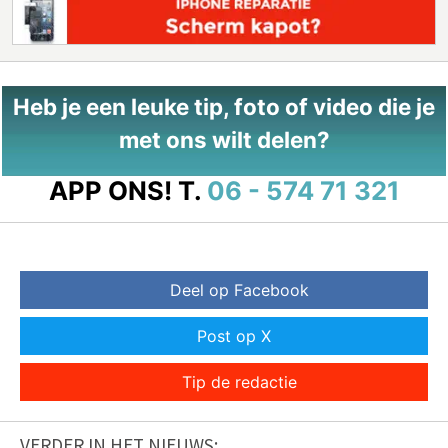
Heb je een leuke tip, foto of video die je
met ons wilt delen?
APP ONS!
T.
06 - 574 71 321
Deel op Facebook
Post op X
Tip de redactie
VERDER IN HET NIEUWS: