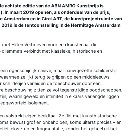
 achtste editie van de ABN AMRO Kunstprijs is
 In maart 2019 openen, als onderdeel van de prijs,
ge Amsterdam en in Circl.ART, de kunstprojectruimte van
 2019 is de tentoonstelling in de Hermitage Amsterdam
t met Helen Verhoeven voor een kunstenaar die
dilemma’s verbindt met klassieke, historische en
n een ogenschijnlijk naïeve, maar nauwgezette schilderstijl
, waarmee ze lijkt terug te grijpen op een middeleeuws
r schilderijen verleiden de toeschouwer door een
re beschouwing zitten ze vol tegenstrijdige boodschappen.
jn, waarin geweld en intimiteit in elkaars verlengde liggen
iepgeworteld isolement.
 volstrekt eigen beeldtaal. Ze flirt met kunsthistorische
– soms bewust grof en onbeholpen, soms uiterst precies – en
tief, close-up en fragmentatie, zonder het geheel uit het