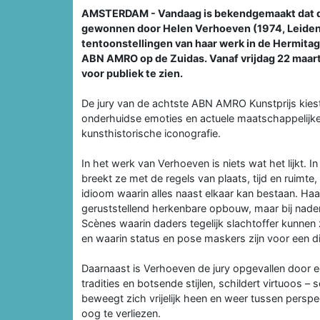
AMSTERDAM - Vandaag is bekendgemaakt dat de
gewonnen door Helen Verhoeven (1974, Leiden).
tentoonstellingen van haar werk in de Hermita
ABN AMRO op de Zuidas. Vanaf vrijdag 22 maart
voor publiek te zien.
De jury van de achtste ABN AMRO Kunstprijs kies
onderhuidse emoties en actuele maatschappelijke 
kunsthistorische iconografie.
In het werk van Verhoeven is niets wat het lijkt. I
breekt ze met de regels van plaats, tijd en ruimte
idioom waarin alles naast elkaar kan bestaan. Haa
geruststellend herkenbare opbouw, maar bij nade
Scènes waarin daders tegelijk slachtoffer kunnen zi
en waarin status en pose maskers zijn voor een d
Daarnaast is Verhoeven de jury opgevallen door een
tradities en botsende stijlen, schildert virtuoos 
beweegt zich vrijelijk heen en weer tussen perspec
oog te verliezen.