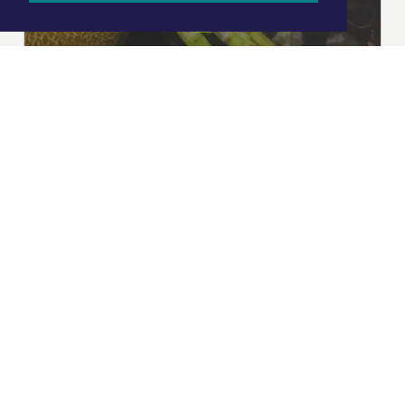
|
Nieuws | Sport | Evenementen
Hoofdvestiging:
van Benthuizenlaan 1