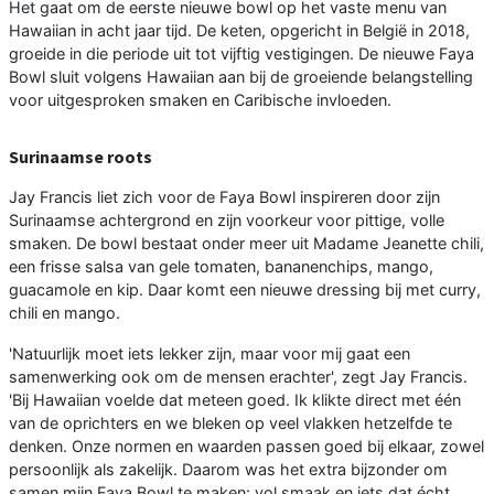
Het gaat om de eerste nieuwe bowl op het vaste menu van
Hawaiian in acht jaar tijd. De keten, opgericht in België in 2018,
groeide in die periode uit tot vijftig vestigingen. De nieuwe Faya
Bowl sluit volgens Hawaiian aan bij de groeiende belangstelling
voor uitgesproken smaken en Caribische invloeden.
Surinaamse roots
Jay Francis liet zich voor de Faya Bowl inspireren door zijn
Surinaamse achtergrond en zijn voorkeur voor pittige, volle
smaken. De bowl bestaat onder meer uit Madame Jeanette chili,
een frisse salsa van gele tomaten, bananenchips, mango,
guacamole en kip. Daar komt een nieuwe dressing bij met curry,
chili en mango.
'Natuurlijk moet iets lekker zijn, maar voor mij gaat een
samenwerking ook om de mensen erachter', zegt Jay Francis.
'Bij Hawaiian voelde dat meteen goed. Ik klikte direct met één
van de oprichters en we bleken op veel vlakken hetzelfde te
denken. Onze normen en waarden passen goed bij elkaar, zowel
persoonlijk als zakelijk. Daarom was het extra bijzonder om
samen mijn Faya Bowl te maken: vol smaak en iets dat écht