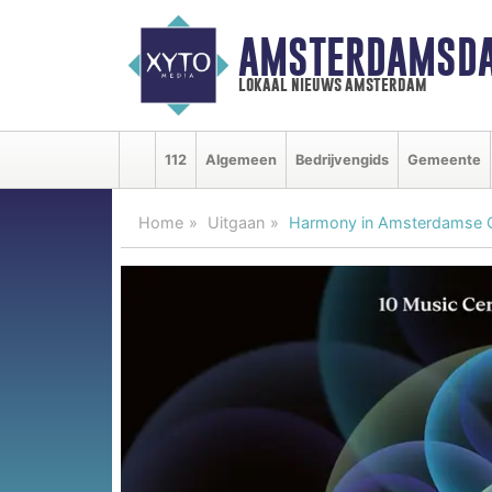
AMSTERDAMSDA
lokaal nieuws amsterdam
112
Algemeen
Bedrijvengids
Gemeente
Home
Uitgaan
Harmony in Amsterdamse G