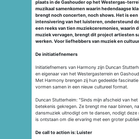
plaats in de Gashouder op het Westergas-terr
muzikaal samenkomen waarin hedendaagse klassi
brengt noch concerten, noch shows. Het is een 
intensivering van het luisteren, ondersteund d
een reeks van tien muziekceremonies, waarin d
muziek vervagen, brengt dit project artiesten s
werken. Voor liefhebbers van muziek en cultuur
De initiatiefnemers
Initiatiefnemers van Harmony zijn Duncan Stutterh
en eigenaar van het Westergasterrein en Gashouder.
Met Harmony brengen zij hun gedeelde fascinatie v
vormen samen in een nieuw cultureel format.
Duncan Stutterheim: "Sinds mijn afscheid van het
betekenis gekregen. Ze brengt me naar binnen, naar
dansmuziek uitnodigt om te dansen, nodigt deze m
is ontstaan om die ervaring met een groter publiek
De call to action is: Luister