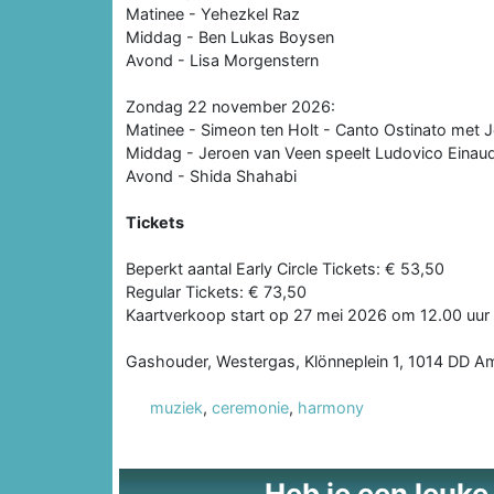
Matinee - Yehezkel Raz
Middag - Ben Lukas Boysen
Avond - Lisa Morgenstern
Zondag 22 november 2026:
Matinee - Simeon ten Holt - Canto Ostinato met J
Middag - Jeroen van Veen speelt Ludovico Einaudi
Avond - Shida Shahabi
Tickets
Beperkt aantal Early Circle Tickets: € 53,50
Regular Tickets: € 73,50
Kaartverkoop start op 27 mei 2026 om 12.00 uur
Gashouder, Westergas, Klönneplein 1, 1014 DD 
muziek
,
ceremonie
,
harmony
Heb je een leuke t