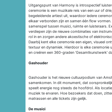
Uitgangspunt van Harmony is introspectief luistere
ceremonie is een muzikale reis van een uur of dri
begeleidende artiest uit, waardoor iedere ceremon
elkaar verbonden zijn en samen één flow vormen. 
samenspel tussen musici, ruimte en luisteraars. Ex
verdiepen zijn de nieuwe combinaties van instrum
rol in en zorgen andere akoestische of elektroni
Daarbij kent elke ceremonie een eigen, visueel on
textuur en dynamiek. Hierdoor is elke ceremonie u
en creëren een 360-graden 'Gesamtkunstwerk' dat 
Gashouder
Gashouder is het nieuwe cultuurpodium van Amst
samenkomen. In dit monument, dat oorspronkelijk
speelt energie nog steeds de hoofdrol. Als locati
muziek te ervaren. Hoe bezoekers dat doen, zittend
matrassen en alle tickets zijn gelijk.
De musici