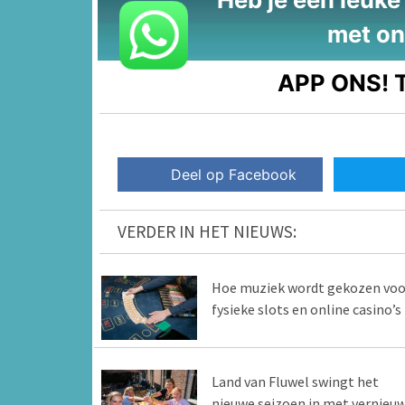
met on
APP ONS!
T
Deel op Facebook
VERDER IN HET NIEUWS:
Hoe muziek wordt gekozen voo
fysieke slots en online casino’s
Land van Fluwel swingt het
nieuwe seizoen in met vernieu