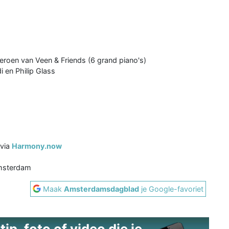
eroen van Veen & Friends (6 grand piano's)
 en Philip Glass
 via
Harmony.now
Amsterdam
Maak
Amsterdamsdagblad
je Google-favoriet
ip, foto of video die je