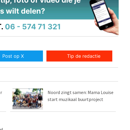
s wilt delen?
.
06 - 574 71 321
Post op X
Tip de redactie
r
Noord zingt samen: Mama Louise
start muzikaal buurtproject
wd