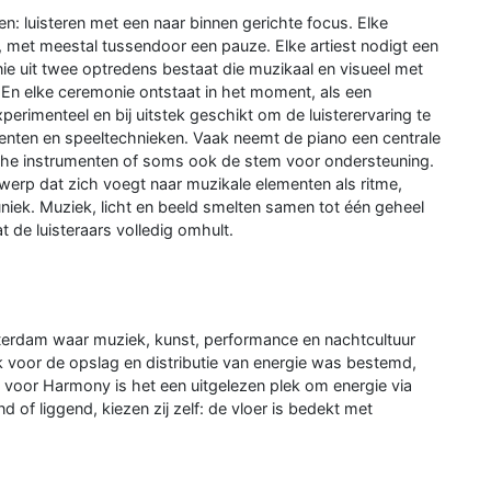
n: luisteren met een naar binnen gerichte focus. Elke
e, met meestal tussendoor een pauze. Elke artiest nodigt een
ie uit twee optredens bestaat die muzikaal en visueel met
En elke ceremonie ontstaat in het moment, als een
perimenteel en bij uitstek geschikt om de luisterervaring te
enten en speeltechnieken. Vaak neemt de piano een centrale
sche instrumenten of soms ook de stem voor ondersteuning.
twerp dat zich voegt naar muzikale elementen als ritme,
niek. Muziek, licht en beeld smelten samen tot één geheel
de luisteraars volledig omhult.
erdam waar muziek, kunst, performance en nachtcultuur
 voor de opslag en distributie van energie was bestemd,
e voor Harmony is het een uitgelezen plek om energie via
 of liggend, kiezen zij zelf: de vloer is bedekt met