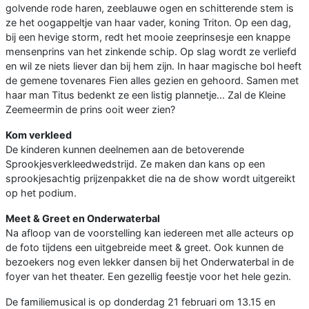
golvende rode haren, zeeblauwe ogen en schitterende stem is
ze het oogappeltje van haar vader, koning Triton. Op een dag,
bij een hevige storm, redt het mooie zeeprinsesje een knappe
mensenprins van het zinkende schip. Op slag wordt ze verliefd
en wil ze niets liever dan bij hem zijn. In haar magische bol heeft
de gemene tovenares Fien alles gezien en gehoord. Samen met
haar man Titus bedenkt ze een listig plannetje... Zal de Kleine
Zeemeermin de prins ooit weer zien?
Kom verkleed
De kinderen kunnen deelnemen aan de betoverende
Sprookjesverkleedwedstrijd. Ze maken dan kans op een
sprookjesachtig prijzenpakket die na de show wordt uitgereikt
op het podium.
Meet & Greet en Onderwaterbal
Na afloop van de voorstelling kan iedereen met alle acteurs op
de foto tijdens een uitgebreide meet & greet. Ook kunnen de
bezoekers nog even lekker dansen bij het Onderwaterbal in de
foyer van het theater. Een gezellig feestje voor het hele gezin.
De familiemusical is op donderdag 21 februari om 13.15 en