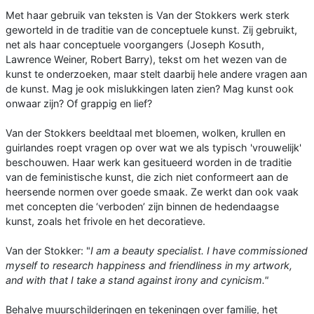
Met haar gebruik van teksten is Van der Stokkers werk sterk
geworteld in de traditie van de conceptuele kunst. Zij gebruikt,
net als haar conceptuele voorgangers (Joseph Kosuth,
Lawrence Weiner, Robert Barry), tekst om het wezen van de
kunst te onderzoeken, maar stelt daarbij hele andere vragen aan
de kunst. Mag je ook mislukkingen laten zien? Mag kunst ook
onwaar zijn? Of grappig en lief?
Van der Stokkers beeldtaal met bloemen, wolken, krullen en
guirlandes roept vragen op over wat we als typisch 'vrouwelijk'
beschouwen. Haar werk kan gesitueerd worden in de traditie
van de feministische kunst, die zich niet conformeert aan de
heersende normen over goede smaak. Ze werkt dan ook vaak
met concepten die ‘verboden’ zijn binnen de hedendaagse
kunst, zoals het frivole en het decoratieve.
Van der Stokker: "
I am a beauty specialist. I have commissioned
myself to research happiness and friendliness in my artwork,
and with that I take a stand against irony and cynicism."
Behalve muurschilderingen en tekeningen over familie, het