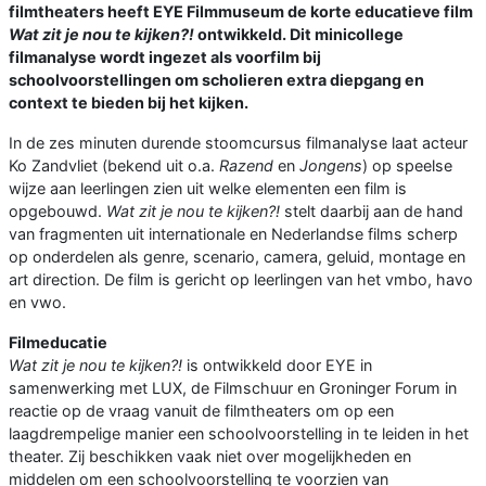
filmtheaters heeft EYE Filmmuseum de korte educatieve film
Wat zit je nou te kijken?!
ontwikkeld.
Dit minicollege
filmanalyse wordt ingezet als voorfilm bij
schoolvoorstellingen om scholieren extra diepgang en
context te bieden bij het kijken.
In de zes minuten durende stoomcursus filmanalyse laat acteur
Ko Zandvliet (bekend uit o.a.
Razend
en
Jongens
) op speelse
wijze aan leerlingen zien uit welke elementen een film is
opgebouwd.
Wat zit je nou te kijken?!
stelt daarbij aan de hand
van fragmenten uit internationale en Nederlandse films scherp
op onderdelen als genre, scenario, camera, geluid, montage en
art direction. De film is gericht op leerlingen van het vmbo, havo
en vwo.
Filmeducatie
Wat zit je nou te kijken?!
is ontwikkeld door EYE in
samenwerking met LUX, de Filmschuur en Groninger Forum in
reactie op de vraag vanuit de filmtheaters om op een
laagdrempelige manier een schoolvoorstelling in te leiden in het
theater. Zij beschikken vaak niet over mogelijkheden en
middelen om een schoolvoorstelling te voorzien van