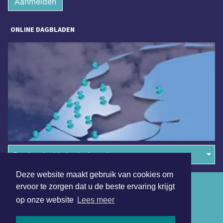
Aanmelden
ONLINE DAGBLADEN
Overige dagbladen in de regio
Deze website maakt gebruik van cookies om
Algemene voorwaarden
ervoor te zorgen dat u de beste ervaring krijgt
op onze website
Lees meer
Disclaimer
Privacy Statement