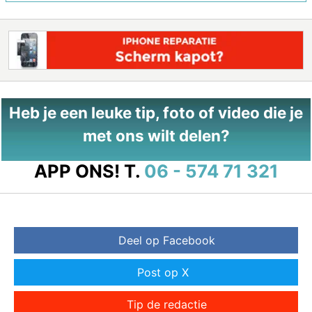
Heb je een leuke tip, foto of video die je
met ons wilt delen?
APP ONS!
T.
06 - 574 71 321
Deel op Facebook
Post op X
Tip de redactie