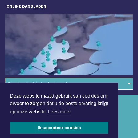
ONLINE DAGBLADEN
Overige dagbladen in de regio
Deze website maakt gebruik van cookies om
Algemene voorwaarden
ervoor te zorgen dat u de beste ervaring krijgt
op onze website
Lees meer
Disclaimer
Privacy Statement
Ik accepteer cookies
Copyright (c) 2026 | Amsterdamsdagblad.nl - Alle rechten