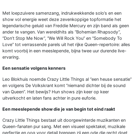
Met loepzuivere samenzang, indrukwekkende solo’s en een
show vol energie weet deze zevenkoppige topformatie het
legendarische geluid van Freddie Mercury en zijn band als geen
ander te vangen. Van wereldhits als “Bohemian Rhapsody”,
“Don’t Stop Me Now”, “We Will Rock You” en “Somebody To
Love” tot verrassende parels uit het rijke Queen-repertoire: alles
komt voorbij in een meeslepende, bijna twee uur durende live-
ervaring.
Een sensatie volgens kenners
Leo Blokhuis noemde Crazy Little Things al “een heuse sensatie”
en volgens De Volkskrant komt “niemand dichter bij de sound
van Queen”. Het bewijs? Hun shows zijn keer op keer
uitverkocht en laten fans achter in pure euforie.
Een meeslepende show die je van begin tot eind raakt
Crazy Little Things bestaat uit doorgewinterde muzikanten en
Queen-fanaten pur sang. Met een visueel spektakel, muzikale
perfectie en oog voor detail brengen zij een ode die recht doet