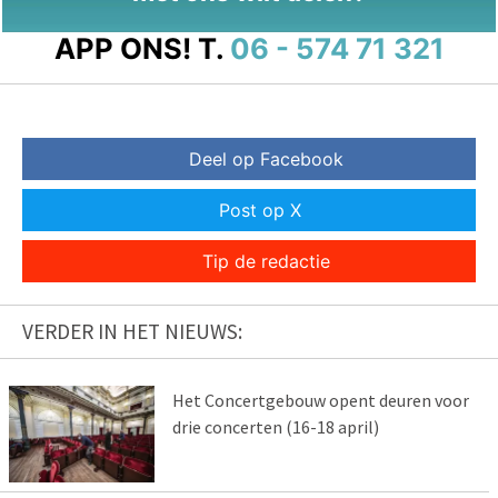
APP ONS!
T.
06 - 574 71 321
Deel op Facebook
Post op X
Tip de redactie
VERDER IN HET NIEUWS:
Het Concertgebouw opent deuren voor
drie concerten (16-18 april)