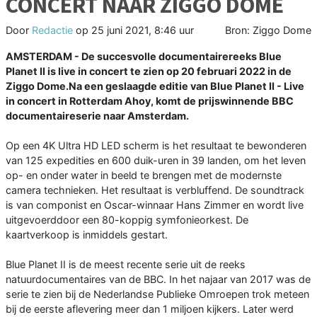
CONCERT NAAR ZIGGO DOME
Door
Redactie
op
25 juni 2021, 8:46 uur
Bron: Ziggo Dome
AMSTERDAM - De succesvolle documentairereeks Blue
Planet II is live in concert te zien op 20 februari 2022 in de
Ziggo Dome.Na een geslaagde editie van Blue Planet II - Live
in concert in Rotterdam Ahoy, komt de prijswinnende BBC
documentaireserie naar Amsterdam.
Op een 4K Ultra HD LED scherm is het resultaat te bewonderen
van 125 expedities en 600 duik-uren in 39 landen, om het leven
op- en onder water in beeld te brengen met de modernste
camera technieken. Het resultaat is verbluffend. De soundtrack
is van componist en Oscar-winnaar Hans Zimmer en wordt live
uitgevoerddoor een 80-koppig symfonieorkest. De
kaartverkoop is inmiddels gestart.
Blue Planet II is de meest recente serie uit de reeks
natuurdocumentaires van de BBC. In het najaar van 2017 was de
serie te zien bij de Nederlandse Publieke Omroepen trok meteen
bij de eerste aflevering meer dan 1 miljoen kijkers. Later werd