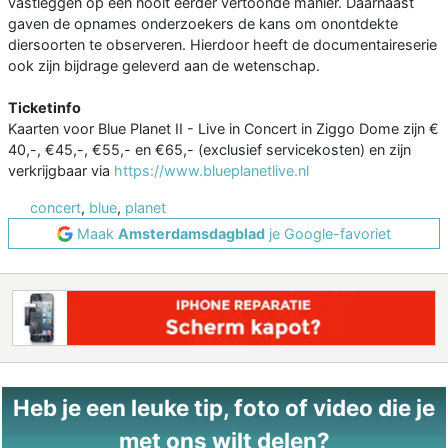
vastleggen op een nooit eerder vertoonde manier. Daarnaast
gaven de opnames onderzoekers de kans om onontdekte
diersoorten te observeren. Hierdoor heeft de documentaireserie
ook zijn bijdrage geleverd aan de wetenschap.
Ticketinfo
Kaarten voor Blue Planet II - Live in Concert in Ziggo Dome zijn €
40,-, €45,-, €55,- en €65,- (exclusief servicekosten) en zijn
verkrijgbaar via
https://www.blueplanetlive.nl
concert
,
blue
,
planet
Maak
Amsterdamsdagblad
je Google-favoriet
Heb je een leuke tip, foto of video die je
met ons wilt delen?