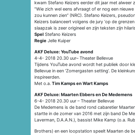
kwam Stefano Keizers eerder dit jaar met alweer
"Wie zich wel eens afvraagt of er nog een nieuwe 
zou kunnen zien” (NRC). Stefano Keizers, pseudo
Keizers balanceert volgens de jury ‘op de grenzen
slaapzak is zeer origineel en zijn teksten zijn hilar
Spel
Stefano Keizers
Regie
Jelle Kuiper
AKF Deluxe: YouTube avond
4-4- 2018 20.30 uur– Theater Bellevue
Tijdens YouTube avond wordt het publiek door kle
Bellevue in een ‘Zomergasten setting’. De kleinkun
inspireerden.
Met o.a.
Tim Kamps en Wart Kamps
AKF Deluxe: Maarten Ebbers en De Medemens
6-4- 2018 20.30 uur – Theater Bellevue
De Medemens is de band rond cabaretier Maarten
startte in de zomer van 2016 met zijn band De
Laverman, D.A.A.N.), bassist Mike Kamp (o.a. Ru
Brothers) en een loopstation speelt Maarten de b