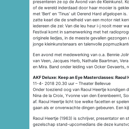
presenteren ze op de Avond van de Kleinkunst. Ko
of de wereld inderdaad door haar mooier is gekl
met ‘Bert’ en ‘Tinus’ uit Oerend Hard afgelopen is
zatte kearl die de snelheid van een motor niet kent
iedereen die zei: Van die leu heur i-j nooit meer
Festival komt in samenwerking met het radiopr
originele liedjes, in de meeste gevallen gezongen 
jonge kleinkunstenaars en talenvolle popmuzikant
Een avond met medewerking van o.a. Bennie Jolin
van Veen, Jacques Herb, Nathalie Baartman, Vera
en Mira. Band onder leiding van Ocker Gevaerts, 
AKF Deluxe: Keep an Eye Masterclasses: Raoul 
11-4- 2018 20.30 uur – Theater Bellevue
Onder toeziend oog van Raoul Heertje kondigen d
Nina de la Croix, Yvonne van den Eerenbeemt, Sor
af. Raoul Heertje licht toe welke facetten er spelen
gaan als er onverwachte dingen gebeuren. Een kij
Raoul Heertje (1963) is schrijver, presentator en 
gezelschap stand-upcomedians die deze kunstvor