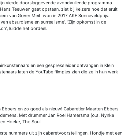
 zijn vierde doorslaggevende avondvullende programma.
Hans Teeuwen gaat opstaan, ziet bij Keizers hoe dat eruit
niem van Gover Meit, won in 2017 AKF Sonneveldprijs.
 van absurdisme en surrealisme’. ‘Zijn opkomst in de
isch’, luidde het oordeel.
inkunstenaars en een gespreksleider ontvangen in Klein
stenaars laten de YouTube filmpjes zien die ze in hun werk
 Ebbers en zo goed als nieuw! Cabaretier Maarten Ebbers
 Medemens. Met drummer Jan Roel Hamersma (o.a. Nynke
ben Hoeke, The Soul
este nummers uit zijn cabaretvoorstellingen. Hondje met een