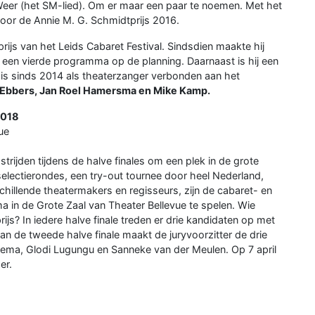
 Weer (het SM-lied). Om er maar een paar te noemen. Met het
oor de Annie M. G. Schmidtprijs 2016.
ijs van het Leids Cabaret Festival. Sindsdien maakte hij
t een vierde programma op de planning. Daarnaast is hij een
 is sinds 2014 als theaterzanger verbonden aan het
Ebbers, Jan Roel Hamersma en Mike Kamp.
2018
ue
strijden tijdens de halve finales om een plek in de grote
 selectierondes, een try-out tournee door heel Nederland,
illende theatermakers en regisseurs, zijn de cabaret- en
a in de Grote Zaal van Theater Bellevue te spelen. Wie
s? In iedere halve finale treden er drie kandidaten op met
 de tweede halve finale maakt de juryvoorzitter de drie
kkema, Glodi Lugungu en Sanneke van der Meulen. Op 7 april
er.