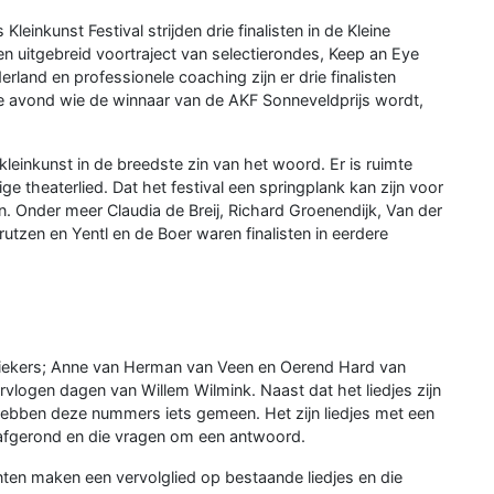
einkunst Festival strijden drie finalisten in de Kleine
 uitgebreid voortraject van selectierondes, Keep an Eye
land en professionele coaching zijn er drie finalisten
de avond wie de winnaar van de AKF Sonneveldprijs wordt,
leinkunst in de breedste zin van het woord. Er is ruimte
e theaterlied. Dat het festival een springplank kan zijn voor
n. Onder meer Claudia de Breij, Richard Groenendijk, Van der
utzen en Yentl en de Boer waren finalisten in eerdere
siekers; Anne van Herman van Veen en Oerend Hard van
rvlogen dagen van Willem Wilmink. Naast dat het liedjes zijn
 hebben deze nummers iets gemeen. Het zijn liedjes met een
jn afgerond en die vragen om een antwoord.
ten maken een vervolglied op bestaande liedjes en die