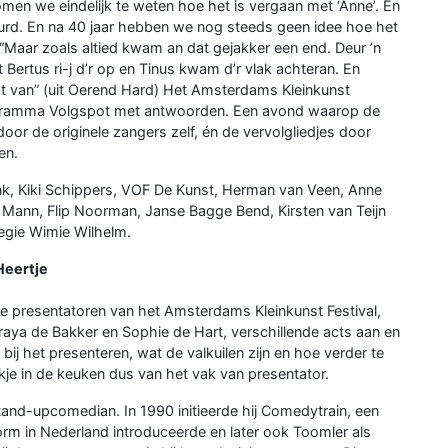
men we eindelijk te weten hoe het is vergaan met ‘Anne’. En
eurd. En na 40 jaar hebben we nog steeds geen idee hoe het
. “Maar zoals altied kwam an dat gejakker een end. Deur ’n
 Bertus ri-j d’r op en Tinus kwam d’r vlak achteran. En
 wat van” (uit Oerend Hard) Het Amsterdams Kleinkunst
ogramma Volgspot met antwoorden. Een avond waarop de
door de originele zangers zelf, én de vervolgliedjes door
en.
k, Kiki Schippers, VOF De Kunst, Herman van Veen, Anne
 Mann, Flip Noorman, Janse Bagge Bend, Kirsten van Teijn
regie Wimie Wilhelm.
Heertje
e presentatoren van het Amsterdams Kleinkunst Festival,
aya de Bakker en Sophie de Hart, verschillende acts aan en
 bij het presenteren, wat de valkuilen zijn en hoe verder te
kje in de keuken dus van het vak van presentator.
stand-upcomedian. In 1990 initieerde hij Comedytrain, een
m in Nederland introduceerde en later ook Toomler als