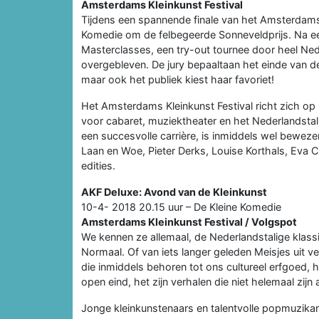
Amsterdams Kleinkunst Festival
Tijdens een spannende finale van het Amsterdams Kl
Komedie om de felbegeerde Sonneveldprijs. Na een
Masterclasses, een try-out tournee door heel Neder
overgebleven. De jury bepaaltaan het einde van 
maar ook het publiek kiest haar favoriet!
Het Amsterdams Kleinkunst Festival richt zich op k
voor cabaret, muziektheater en het Nederlandstalig
een succesvolle carrière, is inmiddels wel beweze
Laan en Woe, Pieter Derks, Louise Korthals, Eva Cr
edities.
AKF Deluxe: Avond van de Kleinkunst
10-4- 2018 20.15 uur – De Kleine Komedie
Amsterdams Kleinkunst Festival / Volgspot
We kennen ze allemaal, de Nederlandstalige klas
Normaal. Of van iets langer geleden Meisjes uit ve
die inmiddels behoren tot ons cultureel erfgoed,
open eind, het zijn verhalen die niet helemaal zi
Jonge kleinkunstenaars en talentvolle popmuzikan