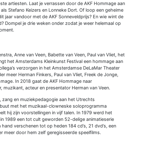
beste artiesten. Laat je verrassen door de AKF Hommage aan
als Stefano Keizers en Lonneke Dort. Of loop een geheime
 dit jaar vandoor met de AKF Sonneveldprijs? En wie wint de
ed? Dompel je drie weken onder zodat je weer helemaal op
moment.
ienstra, Anne van Veen, Babette van Veen, Paul van Vliet, het
brengt het Amsterdams Kleinkunst Festival een hommage aan
ollega’s verzorgen in het Amsterdamse DeLaMar Theater
der meer Herman Finkers, Paul van Vliet, Freek de Jonge,
hommage. In 2018 gaat de AKF Hommage naar
r, muzikant, acteur en presentator Herman van Veen.
l, zang en muziekpedagogie aan het Utrechts
rdebuut met het muzikaal-clowneske soloprogramma
lt hij zijn voorstellingen in vijf talen. In 1979 werd het
in 1989 een tot cult geworden 52-delige animatieserie
n hand verschenen tot op heden 184 cd’s, 21 dvd’s, een
der meer door hem zelf geregisseerde speelfilms.