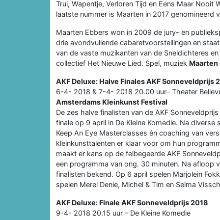
Trui, Wapentje, Verloren Tijd en Eens Maar Nooit
laatste nummer is Maarten in 2017 genomineerd v
Maarten Ebbers won in 2009 de jury- en publiekspr
drie avondvullende cabaretvoorstellingen en staa
van de vaste muzikanten van de Sneldichteres en
collectief Het Nieuwe Lied. Spel, muziek
Maarten 
AKF Deluxe: Halve Finales AKF Sonneveldprijs 
6-4- 2018 & 7-4- 2018 20.00 uur– Theater Bellev
Amsterdams Kleinkunst Festival
De zes halve finalisten van de AKF Sonneveldprijs 
finale op 9 april in De Kleine Komedie. Na diverse
Keep An Eye Masterclasses én coaching van versch
kleinkunsttalenten er klaar voor om hun programm
maakt er kans op de felbegeerde AKF Sonneveldprij
een programma van ong. 30 minuten. Na afloop van
finalisten bekend. Op 6 april spelen Marjolein Fo
spelen Merel Denie, Michel & Tim en Selma Vissch
AKF Deluxe: Finale AKF Sonneveldprijs 2018
9-4- 2018 20.15 uur – De Kleine Komedie