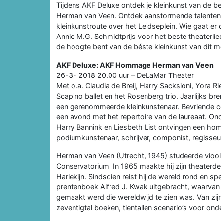
Tijdens AKF Deluxe ontdek je kleinkunst van de 
Herman van Veen. Ontdek aanstormende talenten 
kleinkunstroute over het Leidseplein. Wie gaat er
Annie M.G. Schmidtprijs voor het beste theaterli
de hoogte bent van de béste kleinkunst van dit 
AKF Deluxe: AKF Hommage Herman van Veen
26-3- 2018 20.00 uur – DeLaMar Theater
Met o.a. Claudia de Breij, Harry Sacksioni, Yora R
Scapino ballet en het Rosenberg trio. Jaarlijks 
een gerenommeerde kleinkunstenaar. Bevriende c
een avond met het repertoire van de laureaat. On
Harry Bannink en Liesbeth List ontvingen een 
podiumkunstenaar, schrijver, componist, regisseu
Herman van Veen (Utrecht, 1945) studeerde vioo
Conservatorium. In 1965 maakte hij zijn theate
Harlekijn. Sindsdien reist hij de wereld rond en spee
prentenboek Alfred J. Kwak uitgebracht, waarvan 
gemaakt werd die wereldwijd te zien was. Van zij
zeventigtal boeken, tientallen scenario’s voor on