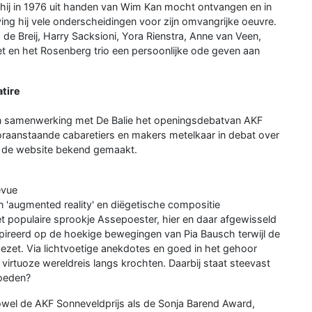
 hij in 1976 uit handen van Wim Kan mocht ontvangen en in
ing hij vele onderscheidingen voor zijn omvangrijke oeuvre.
 de Breij, Harry Sacksioni, Yora Rienstra, Anne van Veen,
let en het Rosenberg trio een persoonlijke ode geven aan
tire
 in samenwerking met De Balie het openingsdebatvan AKF
raanstaande cabaretiers en makers metelkaar in debat over
ia de website bekend gemaakt.
evue
in 'augmented reality' en diëgetische compositie
populaire sprookje Assepoester, hier en daar afgewisseld
ireerd op de hoekige bewegingen van Pia Bausch terwijl de
ezet. Via lichtvoetige anekdotes en goed in het gehoor
virtuoze wereldreis langs krochten. Daarbij staat steevast
voeden?
zowel de AKF Sonneveldprijs als de Sonja Barend Award,