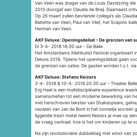
Van Veen was drager van de Louis Davidsring die
2015 doorgaf aan Claudia de Breij. Daarnaast ontv
Op 26 maart zullen bevriende collega’s als Claudia
Babette van Veen, Paul van Vliet, het Scapino bal
Herman van Veen.
AKF Deluxe: Openingsdebat – De grenzen van sa
Di 3-4- 2018 16.00 uur - De Balie
Het Amsterdams Kleinkunst Festival organiseert
Deluxe 2018. Tijdens het openingsdebat gaan voo
de grenzen van satire. De gasten worden t.z.t. v
AKF Deluxe: Stefano Keizers
3-4- 2018 & 10-4- 2018 20.30 uur – Theater Bell
Erg Heel is een multidisciplinaire experience waar
samensmelten tot een moderne bewerking van het 
met herschreven teksten van Shakespeare, geïnsp
nazaten van Jan de Bont in het zonnetje worden g
liggende trash metal neemt Keizers je mee op een 
de vraag centraal: hoe is het om kinderen op te 
Na zijn revolutionaire dubbelslag met winst van 