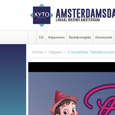
AMSTERDAMSDA
lokaal nieuws amsterdam
112
Algemeen
Bedrijvengids
Gemeente
Home
Uitgaan
3 november: familieconcert 