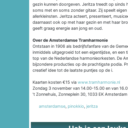
gezin kunnen doorgeven. Jeritza treedt op sinds ha
soms met en soms zonder gitaar. Zij speelt eigen 
allerkleinsten. Jeritza acteert, presenteert, musice
daarnaast ook op met haar gezin en met haar broer 
geeft graag energie aan jong en oud.
Over de Amsterdamse Tramharmonie
Ontstaan in 1906 als bedrijfsfanfare van de G
inmiddels uitgegroeid tot een eigentijdse, en een 
top van de Nederlandse harmonieorkesten. De A
bijzondere producties op de prachtigste podia. P
creatief idee tot de laatste puntjes op de i.
Kaarten kosten €15 via
www.tramharmonie.nl
Zondag 3 november van 14.00-15.00 en van 16.0
’t Zonnehuis, Zonneplein 30, 1033 EK Amsterdam
amsterdamse
,
pinokkio
,
jeritza