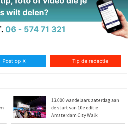
ip, foto of video die je
s wilt delen?
.
06 - 574 71 321
Post op X
Tip de redactie
13.000 wandelaars zaterdag aan
am
de start van 10e editie
Amsterdam City Walk