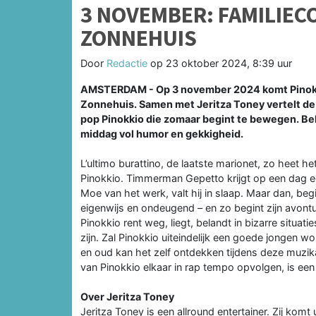
3 NOVEMBER: FAMILIECO
ZONNEHUIS
Door
Redactie
op
23 oktober 2024, 8:39 uur
AMSTERDAM - Op 3 november 2024 komt Pinokkio 
Zonnehuis. Samen met Jeritza Toney vertelt d
pop Pinokkio die zomaar begint te bewegen. Bel
middag vol humor en gekkigheid.
L’ultimo burattino, de laatste marionet, zo heet he
Pinokkio. Timmerman Gepetto krijgt op een dag ee
Moe van het werk, valt hij in slaap. Maar dan, be
eigenwijs en ondeugend – en zo begint zijn avontuu
Pinokkio rent weg, liegt, belandt in bizarre situ
zijn. Zal Pinokkio uiteindelijk een goede jongen wo
en oud kan het zelf ontdekken tijdens deze muzi
van Pinokkio elkaar in rap tempo opvolgen, is een l
Over Jeritza Toney
Jeritza Toney is een allround entertainer. Zij komt