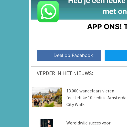
Heb je een leuke t
met on
APP ONS!
T
Deel op Facebook
VERDER IN HET NIEUWS:
13.000 wandelaars vieren
feestelijke 10e editie Amsterd
City Walk
Wereldwijd succes voor