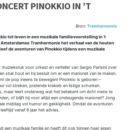
NCERT PINOKKIO IN ’T
Bron:
Tramharmonie
tot leven in een muzikale familievoorstelling in ’t
e Amsterdamse Tramharmonie het verhaal van de houten
eef de avonturen van Pinokkio tijdens een muzikale
t muziekstuk voor orkest en verteller van Sergio Parisini over
n stuk hout en hij besluit om er een marionet van te maken.
gint de pop ineens te bewegen! Pinokkio is geboren –
r vol streken, pratende krekels en listige schurken.
aties, maar leert onderweg wat het betekent om écht mens te
rden, of blijft hij voor altijd een ondeugende marionet? Jong
kale middag vol humor en gekkigheid. Omdat de avonturen
eeftijd vanaf 6 jaar het advies.
 uit een muzikale familie en heeft dit ook binnen haar eigen