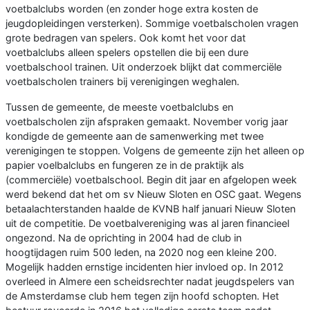
voetbalclubs worden (en zonder hoge extra kosten de
jeugdopleidingen versterken). Sommige voetbalscholen vragen
grote bedragen van spelers. Ook komt het voor dat
voetbalclubs alleen spelers opstellen die bij een dure
voetbalschool trainen. Uit onderzoek blijkt dat commerciële
voetbalscholen trainers bij verenigingen weghalen.
Tussen de gemeente, de meeste voetbalclubs en
voetbalscholen zijn afspraken gemaakt. November vorig jaar
kondigde de gemeente aan de samenwerking met twee
verenigingen te stoppen. Volgens de gemeente zijn het alleen op
papier voelbalclubs en fungeren ze in de praktijk als
(commerciële) voetbalschool. Begin dit jaar en afgelopen week
werd bekend dat het om sv Nieuw Sloten en OSC gaat. Wegens
betaalachterstanden haalde de KVNB half januari Nieuw Sloten
uit de competitie. De voetbalvereniging was al jaren financieel
ongezond. Na de oprichting in 2004 had de club in
hoogtijdagen ruim 500 leden, na 2020 nog een kleine 200.
Mogelijk hadden ernstige incidenten hier invloed op. In 2012
overleed in Almere een scheidsrechter nadat jeugdspelers van
de Amsterdamse club hem tegen zijn hoofd schopten. Het