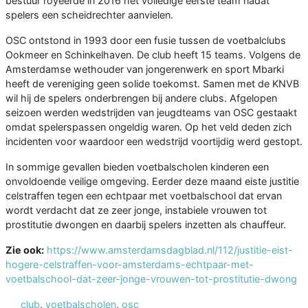
bestuur royeerde in 2016 het volledige eerste team nadat
spelers een scheidrechter aanvielen.
OSC ontstond in 1993 door een fusie tussen de voetbalclubs
Ookmeer en Schinkelhaven. De club heeft 15 teams. Volgens de
Amsterdamse wethouder van jongerenwerk en sport Mbarki
heeft de vereniging geen solide toekomst. Samen met de KNVB
wil hij de spelers onderbrengen bij andere clubs. Afgelopen
seizoen werden wedstrijden van jeugdteams van OSC gestaakt
omdat spelerspassen ongeldig waren. Op het veld deden zich
incidenten voor waardoor een wedstrijd voortijdig werd gestopt.
In sommige gevallen bieden voetbalscholen kinderen een
onvoldoende veilige omgeving. Eerder deze maand eiste justitie
celstraffen tegen een echtpaar met voetbalschool dat ervan
wordt verdacht dat ze zeer jonge, instabiele vrouwen tot
prostitutie dwongen en daarbij spelers inzetten als chauffeur.
Zie ook:
https://www.amsterdamsdagblad.nl/112/justitie-eist-
hogere-celstraffen-voor-amsterdams-echtpaar-met-
voetbalschool-dat-zeer-jonge-vrouwen-tot-prostitutie-dwong
club
,
voetbalscholen
,
osc