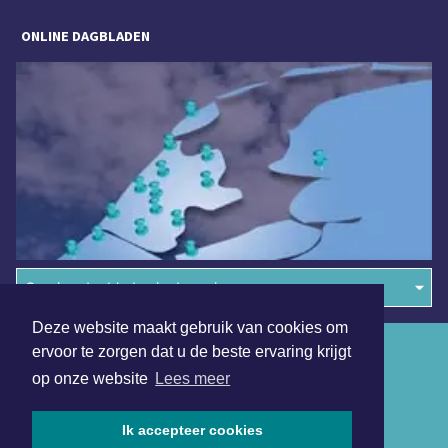
ONLINE DAGBLADEN
Overige dagbladen in de regio
Deze website maakt gebruik van cookies om
Algemene voorwaarden
ervoor te zorgen dat u de beste ervaring krijgt
op onze website
Lees meer
Disclaimer
Privacy Statement
Ik accepteer cookies