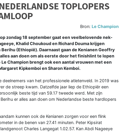
 NEDERLANDSE TOPLOPERS
DAMLOOP
Bron:
Le Champion
 zondag 18 september gaat een veelbelovende nek-
geeye, Khalid Choukoud en Richard Douma krijgen
 Berihu (Ethiopië). Daarnaast gaan de Kenianen Geoffry
lles aan doen om als eerste door het finishlint te lopen
ie Le Champion brengt ook een aantal vrouwen met een
, Margaret Kipkemboi en Sharon Kemboi.
e deelnemers van het professionele atletenveld. In 2019 was
ver de streep kwam. Datzelfde jaar liep de Ethiopiër een
rsoonlijk beste tijd van 59.17 tweede werd. Met zijn
 Berihu er alles aan doen om Nederlandse beste hardlopers
aandam kunnen ook de Kenianen zorgen voor een flink
meter in de benen van 27.41 minuten. Peter Kipsirat
n landgenoot Charles Langegat 1.02.57. Kan Abdi Nageeye