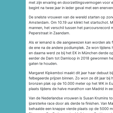
met zijn ervaring en doorzettingsvermogen voor 
begint na twee jaar in ieder geval met een enerver
De snelste vrouwen van de wereld starten op zon
Amsterdam. Om 10.19 uur klinkt het startschot. 
mannen, het verschil tussen het parcoursrecord ma
Peperstraat in Zaandam.
Als er iemand is die aangewezen kan worden als fa
de ene na de andere podiumplek. Ze won tijdens
en daarna werd ze bij het EK in München derde op d
eerder de Dam tot Damloop in 2018 gewonnen heeft
gaten te houden.
Margaret Kipkemboi maakt dit jaar haar debuut bi
felbegeerde prijzen binnen. Zo won ze dit jaar bi
bronzen plak op de 10.000 meter op het WK in E
plaats tijdens de halve marathon van Madrid in ee
Van de Nederlandse vrouwen is Susan Krumins to
ijzersterke race door als derde te finishen. Van 
behaalde een knappe vierde plaats op de 5000 met