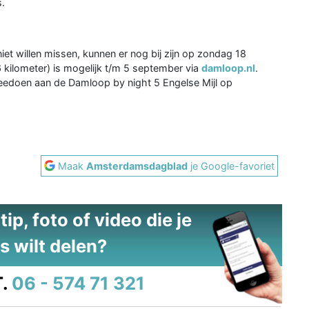
.
et willen missen, kunnen er nog bij zijn op zondag 18
6 kilometer) is mogelijk t/m 5 september via
damloop.nl
.
eedoen aan de Damloop by night 5 Engelse Mijl op
Maak
Amsterdamsdagblad
je Google-favoriet
ip, foto of video die je
s wilt delen?
.
06 - 574 71 321