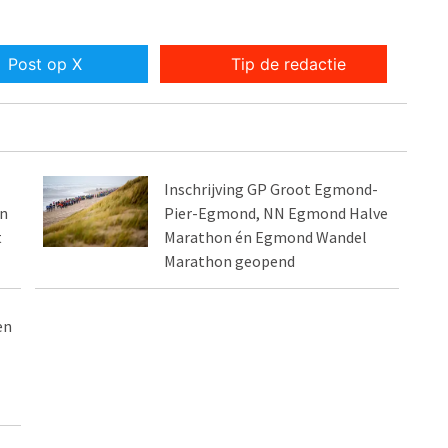
Post op X
Tip de redactie
Inschrijving GP Groot Egmond-
én
Pier-Egmond, NN Egmond Halve
t
Marathon én Egmond Wandel
Marathon geopend
en