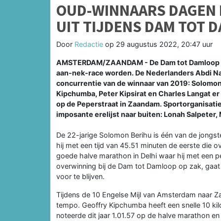
OUD-WINNAARS DAGEN
UIT TIJDENS DAM TOT 
Door
Redactie
op
29 augustus 2022, 20:47 uur
AMSTERDAM/ZAANDAM - De Dam tot Damloop op
aan-nek-race worden. De Nederlanders Abdi Na
concurrentie van de winnaar van 2019: Solomon
Kipchumba, Peter Kipsirat en Charles Langat er a
op de Peperstraat in Zaandam. Sportorganisat
imposante erelijst naar buiten: Lonah Salpeter
De 22-jarige Solomon Berihu is één van de jongst
hij met een tijd van 45.51 minuten de eerste die o
goede halve marathon in Delhi waar hij met een pe
overwinning bij de Dam tot Damloop op zak, gaat
voor te blijven.
Tijdens de 10 Engelse Mijl van Amsterdam naar Z
tempo. Geoffry Kipchumba heeft een snelle 10 kilo
noteerde dit jaar 1.01.57 op de halve marathon e