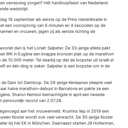
een verrassing zorgen? Hét hardloopfeest van Nederland
ende wedstrijd.
dag 18 september als eerste op de Prins Hendrikkade in
Met een voorsprong van 6 minuten en 4 seconden op de
nnen en vrouwen, jagen zij als eerste richting de
voriet dan is het Lonah Salpeter. De 33-jarige atlete pakt
 het WK in Eugène een knappe bronzen plak op de marathon
e 10.000 meter. Tel daarbij op dat de loopster uit Israël al
 en één ding is zeker: Salpeter is een loopster om in de
j de Dam tot Damloop. De 29-jarige Keniaanse sleepte veel
j haar halve marathon-debuut in Barcelona en pakte ze een
ugène. Sharon Kemboi bemachtigde in april een tweede
n persoonlijk record van 2.07.28.
egevoegd aan het vrouwenveld. Krumins liep in 2019 een
Maureen Koster wordt ook veel verwacht. De 30-jarige Koster
er bij het EK in München. Daarnaast starten Jill Holterman,