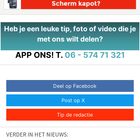
Heb je een leuke tip, foto of video die je
met ons wilt delen?
APP ONS!
T.
06 - 574 71 321
Deel op Facebook
Post op X
Tip de redactie
VERDER IN HET NIEUWS: